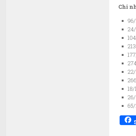
Chi n
96/
24/
104
213
177
274
22/
266
18/
26/
65/