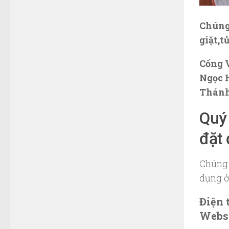
Chúng 
giặt,t
Cống V
Ngọc 
Thánh
Quý 
đặt 
Chúng 
dụng ở
Điện 
Websi