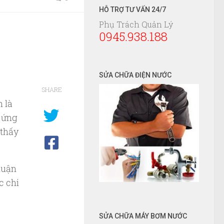
HỖ TRỢ TƯ VẤN 24/7
Phụ Trách Quản Lý
0945.938.188
SỬA CHỮA ĐIỆN NƯỚC
SHARE
h là
p ứng
 thấy
huận
c chi
SỬA CHỮA MÁY BƠM NƯỚC