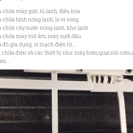
 chữa máy giặt, tủ lạnh, điều hòa
 chữa bình nóng lạnh, lò vi sóng
 chữa cây nước nóng lạnh, kho lạnh
 chữa máy hút ẩm, máy sưởi dầu
 đồ gia dụng, vi mạch điện tử, …
 chữa điện và các thiết bị như: máy bơm,quạt,nồi cơm
ùm….