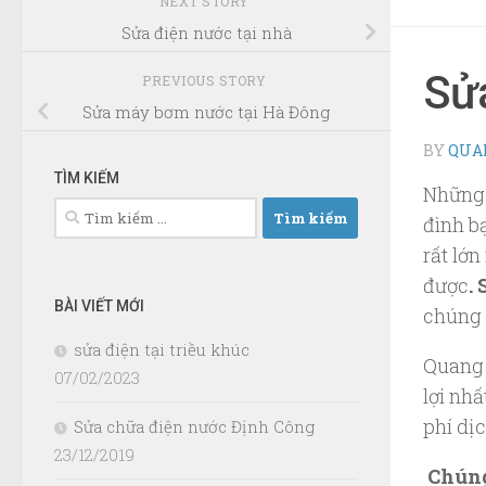
NEXT STORY
Sửa điện nước tại nhà
Sửa
PREVIOUS STORY
Sửa máy bơm nước tại Hà Đông
BY
QUA
TÌM KIẾM
Những 
Tìm
đình b
kiếm
rất lớ
cho:
được
.
BÀI VIẾT MỚI
chúng t
sửa điện tại triều khúc
Quang 
07/02/2023
lợi nh
phí dịc
Sửa chữa điện nước Định Công
23/12/2019
Chúng