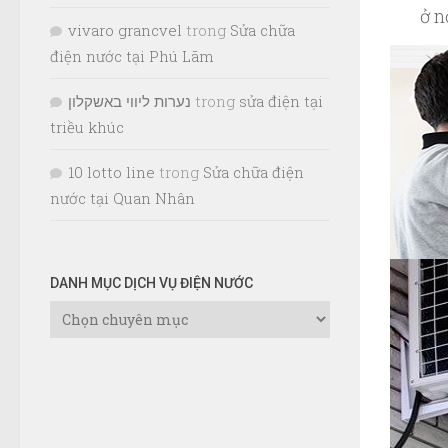
ở n
vivaro grancvel
trong
Sửa chữa
điện nước tại Phú Lãm
נערות ליווי באשקלון
trong
sửa điện tại
triều khúc
10 lotto line
trong
Sửa chữa điện
nước tại Quan Nhân
DANH MỤC DỊCH VỤ ĐIỆN NƯỚC
Danh
Mục
Dịch
Vụ
Điện
Nước