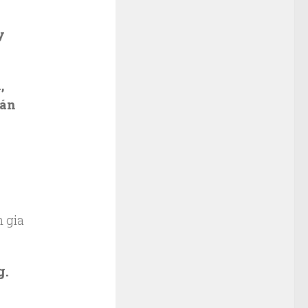
y
,
uán
n gia
g.