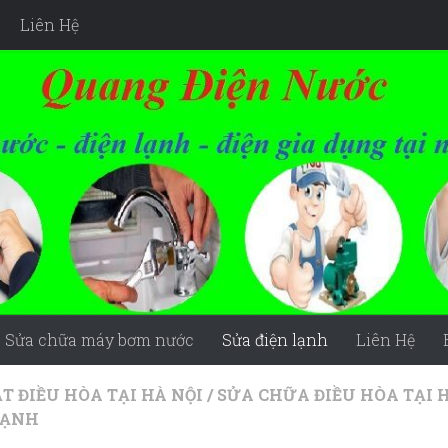
Liên Hệ
Sửa chữa máy bơm nước
Sửa điện lạnh
Liên Hệ
T ĐIỀU HÒA TẠI HÀ NỘI
/
SỬA CHỮA ĐIỀU HÒA TẠI 
LẠNH