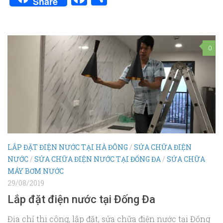
Share
0
LẮP ĐẶT ĐIỆN NƯỚC TẠI HÀ ĐÔNG
/
SỬA CHỮA ĐIỆN
NƯỚC
/
SỬA CHỮA ĐIỆN NƯỚC TẠI ĐỐNG ĐA
/
SỬA CHỮA
MÁY BƠM NƯỚC
29/08/2019
Lắp đặt điện nước tại Đống Đa
Địa chỉ thi công, lắp đặt, sửa chữa điện nước tại Đống