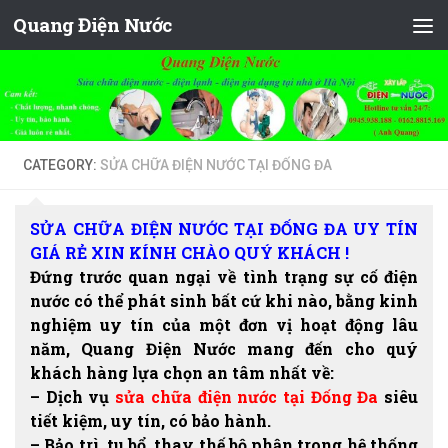
Quang Điện Nước
Skip to content
CATEGORY:
SỬA CHỮA ĐIỆN NƯỚC TẠI ĐỐNG ĐA
SỬA CHỮA ĐIỆN NƯỚC TẠI ĐỐNG ĐA UY TÍN
GIÁ RẺ XIN KÍNH CHÀO QUÝ KHÁCH !
Đứng trước quan ngại về tình trạng sự cố điện
nước có thể phát sinh bất cứ khi nào, bằng kinh
nghiệm uy tín của một đơn vị hoạt động lâu
năm, Quang Điện Nước mang đến cho quý
khách hàng lựa chọn an tâm nhất về:
– Dịch vụ
sửa chữa điện nước tại Đống Đa
siêu
tiết kiệm, uy tín, có bảo hành.
– Bảo trì, tu bổ, thay thế bộ phận trong hệ thống