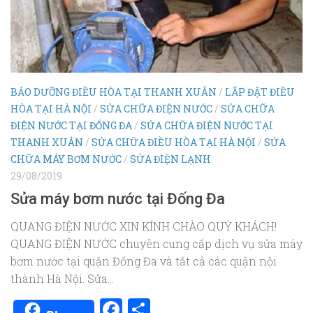
BẢO DƯỠNG ĐIỀU HÒA TẠI THANH XUÂN
/
LẮP ĐẶT ĐIỀU
HÒA TẠI HÀ NỘI
/
SỬA CHỮA ĐIỆN NƯỚC
/
SỬA CHỮA
ĐIỆN NƯỚC TẠI ĐỐNG ĐA
/
SỬA CHỮA ĐIỆN NƯỚC TẠI
THANH XUÂN
/
SỬA CHỮA ĐIỀU HÒA TẠI HÀ NỘI
/
SỬA
CHỮA MÁY BƠM NƯỚC
/
SỬA ĐIỆN LẠNH
29/08/2019
Sửa máy bơm nước tại Đống Đa
QUANG ĐIỆN NƯỚC XIN KÍNH CHÀO QUÝ KHÁCH!
QUANG ĐIỆN NƯỚC chuyên cung cấp dịch vụ sửa máy
bơm nước tại quận Đống Đa và tất cả các quận nội
thành Hà Nội. Sửa...
Facebook
Share