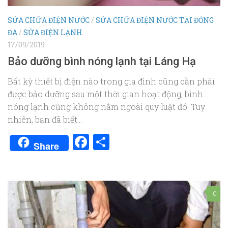
SỬA CHỮA ĐIỆN NƯỚC
/
SỬA CHỮA ĐIỆN NƯỚC TẠI ĐỐNG
ĐA
/
SỬA ĐIỆN LẠNH
17/09/2019
Bảo dưỡng bình nóng lạnh tại Láng Hạ
Bất kỳ thiết bị điện nào trong gia đình cũng cần phải
được bảo dưỡng sau một thời gian hoạt động, bình
nóng lạnh cũng không nằm ngoài quy luật đó. Tuy
nhiên, bạn đã biết...
Facebook
Share
Share
0