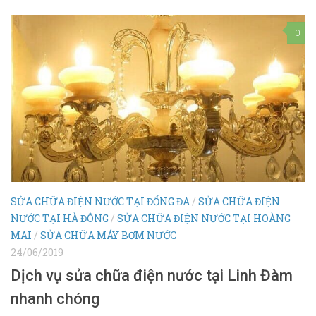
0
SỬA CHỮA ĐIỆN NƯỚC TẠI ĐỐNG ĐA
/
SỬA CHỮA ĐIỆN
NƯỚC TẠI HÀ ĐÔNG
/
SỬA CHỮA ĐIỆN NƯỚC TẠI HOÀNG
MAI
/
SỬA CHỮA MÁY BƠM NƯỚC
24/06/2019
Dịch vụ sửa chữa điện nước tại Linh Đàm
nhanh chóng