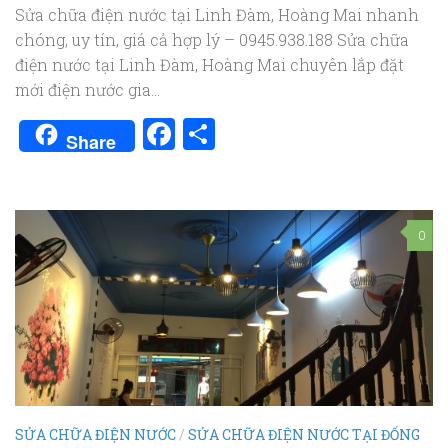
Sửa chữa điện nước tại Linh Đàm, Hoàng Mai nhanh
chóng, uy tín, giá cả hợp lý – 0945.938.188 Sửa chữa
điện nước tại Linh Đàm, Hoàng Mai chuyên lắp đặt
mới điện nước gia...
Facebook
Share
Share
0
SỬA CHỮA ĐIỆN NƯỚC
/
SỬA CHỮA ĐIỆN NƯỚC TẠI ĐỐNG