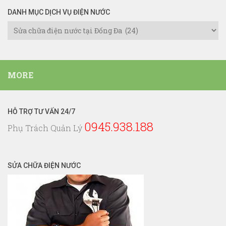
DANH MỤC DỊCH VỤ ĐIỆN NƯỚC
Danh
Mục
Dịch
Vụ
MORE
Điện
Nước
HỖ TRỢ TƯ VẤN 24/7
0945.938.188
Phụ Trách Quản Lý
SỬA CHỮA ĐIỆN NƯỚC