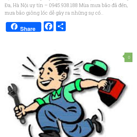
Đa, Hà Nội uy tín – 0945.938.188 Mùa mưa bão đã đến,
mưa bão giông lốc dễ gây ra những sự cố...
Facebook
Share
Share
0