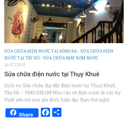
SỬA CHỮA ĐIỆN NƯỚC TẠI ĐỐNG ĐA
/
SỬA CHỮA ĐIỆN
NƯỚC TẠI TÂY HỒ
/
SỬA CHỮA MÁY BƠM NƯỚC
16/07/2019
Sửa chữa điện nước tại Thụy Khuê
Dịch vụ Sửa chữa, lắp đặt điện nước tại Thụy Khuê,
Tây Hồ – 0945.938.188 Nhu cầu về điện nước là cực kỳ
thiết yếu với mọi gia đình hiện đại. Bạn thử nghĩ...
Facebook
Share
Share