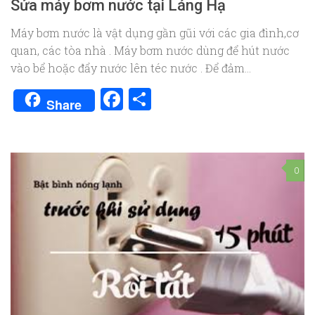
Sửa máy bơm nước tại Láng Hạ
Máy bơm nước là vật dụng gần gũi với các gia đình,cơ
quan, các tòa nhà . Máy bơm nước dùng để hút nước
vào bể hoặc đẩy nước lên téc nước . Để đảm...
Facebook
Share
Share
0