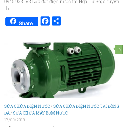
0945.938.188 Lắp đặt điện nước tại Ngã Tư Sở; chuyên
thi...
Facebook
Share
Share
0
SỬA CHỮA ĐIỆN NƯỚC
/
SỬA CHỮA ĐIỆN NƯỚC TẠI ĐỐNG
ĐA
/
SỬA CHỮA MÁY BƠM NƯỚC
17/09/2019