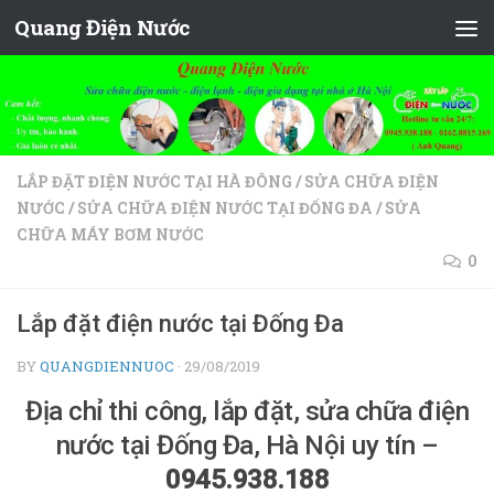
Quang Điện Nước
Skip to content
LẮP ĐẶT ĐIỆN NƯỚC TẠI HÀ ĐÔNG
/
SỬA CHỮA ĐIỆN
NƯỚC
/
SỬA CHỮA ĐIỆN NƯỚC TẠI ĐỐNG ĐA
/
SỬA
CHỮA MÁY BƠM NƯỚC
0
Lắp đặt điện nước tại Đống Đa
BY
QUANGDIENNUOC
·
29/08/2019
Địa chỉ thi công, lắp đặt, sửa chữa điện
nước tại Đống Đa, Hà Nội uy tín –
0945.938.188