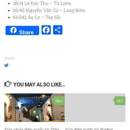
18/14 Lê Đức Thọ – Từ Liêm.
26/45 Nguyễn Văn Cừ – Long Biên.
65/242 Âu Cơ – Tây Hồ.
Facebook
Share
Share
SHARE
YOU MAY ALSO LIKE...
0
0
Sửa chữa điện nước tại Trần
Sửa điện nước tại đường