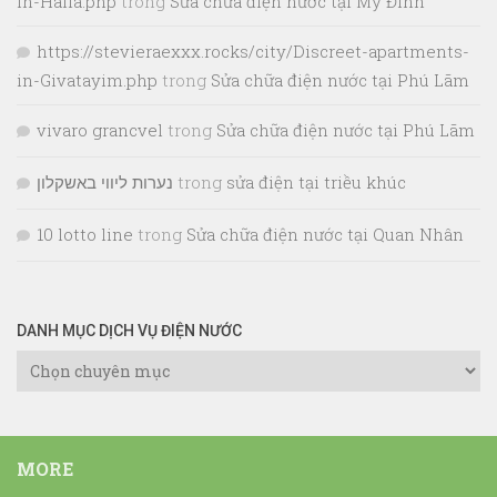
in-Haifa.php
trong
Sửa chữa điện nước tại Mỹ Đình
https://stevieraexxx.rocks/city/Discreet-apartments-
in-Givatayim.php
trong
Sửa chữa điện nước tại Phú Lãm
vivaro grancvel
trong
Sửa chữa điện nước tại Phú Lãm
נערות ליווי באשקלון
trong
sửa điện tại triều khúc
10 lotto line
trong
Sửa chữa điện nước tại Quan Nhân
DANH MỤC DỊCH VỤ ĐIỆN NƯỚC
Danh
Mục
Dịch
Vụ
MORE
Điện
Nước