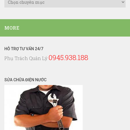
Danh
Mục
Dịch
Vụ
MORE
Điện
Nước
HỖ TRỢ TƯ VẤN 24/7
0945.938.188
Phụ Trách Quản Lý
SỬA CHỮA ĐIỆN NƯỚC