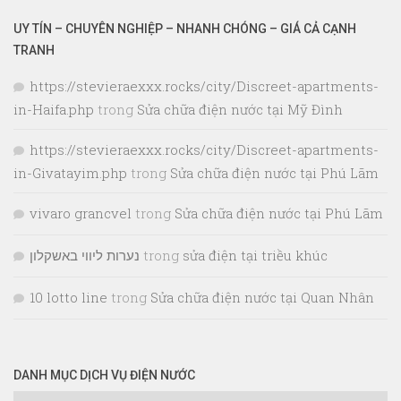
UY TÍN – CHUYÊN NGHIỆP – NHANH CHÓNG – GIÁ CẢ CẠNH
TRANH
https://stevieraexxx.rocks/city/Discreet-apartments-
in-Haifa.php
trong
Sửa chữa điện nước tại Mỹ Đình
https://stevieraexxx.rocks/city/Discreet-apartments-
in-Givatayim.php
trong
Sửa chữa điện nước tại Phú Lãm
vivaro grancvel
trong
Sửa chữa điện nước tại Phú Lãm
נערות ליווי באשקלון
trong
sửa điện tại triều khúc
10 lotto line
trong
Sửa chữa điện nước tại Quan Nhân
DANH MỤC DỊCH VỤ ĐIỆN NƯỚC