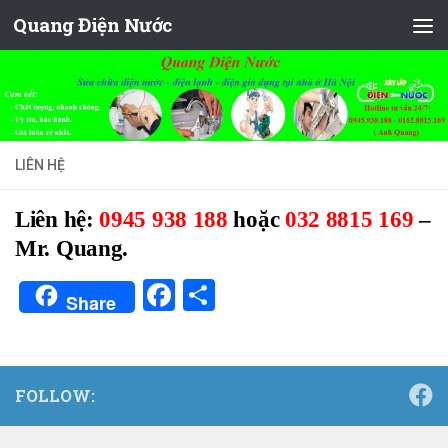
Quang Điện Nước
Skip to content
LIÊN HỆ
Liên hệ:
0945 938 188
hoặc
032 8815 169
–
Mr. Quang.
Facebook
Share
Share
FOLLOW: