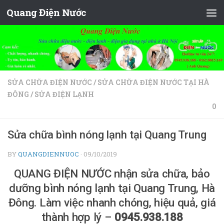
Quang Điện Nước
Skip to content
SỬA CHỮA ĐIỆN NƯỚC
/
SỬA CHỮA ĐIỆN NƯỚC TẠI HÀ
ĐÔNG
/
SỬA ĐIỆN LẠNH
0
Sửa chữa bình nóng lạnh tại Quang Trung
BY
QUANGDIENNUOC
·
09/10/2019
QUANG ĐIỆN NƯỚC nhận sửa chữa, bảo
dưỡng bình nóng lạnh tại Quang Trung, Hà
Đông. Làm việc nhanh chóng, hiệu quả, giá
thành hợp lý –
0945.938.188