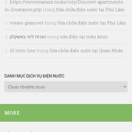
https://stevieraexxx.rocks/city/Discreet-apartments-
in-Givatayim.php
trong
Sửa chữa điện nước tại Phú Lãm
vivaro grancvel
trong
Sửa chữa điện nước tại Phú Lãm
נערות ליווי באשקלון
trong
sửa điện tại triều khúc
10 lotto line
trong
Sửa chữa điện nước tại Quan Nhân
DANH MỤC DỊCH VỤ ĐIỆN NƯỚC
Danh
Mục
Dịch
Vụ
MORE
Điện
Nước