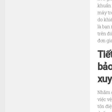
Điện
khuẩn t
Nước
máy tr
do khi
là bạn
trên đ
đơn gi
Tiế
bảo
xu
Nhằm g
việc vệ
tốn đi