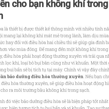
ên cho bạn không khí trong
h
a là thiết bị được thiết kế thông minh với nhiều tính n
rội mang lại không khí mát mẻ trong lành, làm dịu mùa
c hay đối với điều hòa hai chiều thì sẽ giúp gia đình 
hơn vào mùa đông. Để mang đến một không khí trong
y, điều hòa phải hoạt động thường xuyên và trải qua n
nh lọc khí, loại bỏ bụi bân cũng như vi khuẩn. Một thời
ng bui bẩn sẽ bị tích tụ tại máy. Chính vì vậy đây chính
 cần bảo dưỡng điều hòa thường xuyên
. Nếu bạn ch
h điều hòa thường xuyên, sẽ giúp điều hòa hoạt động h
 cho ra môi trường bầu không khí trong sạch.
nh đó việc bảo dưỡng điều hòa sẽ là biện pháp tốt nhất
được hiện tượng tích tụ bụi bẩn và vi khuẩn. Tạo sự th