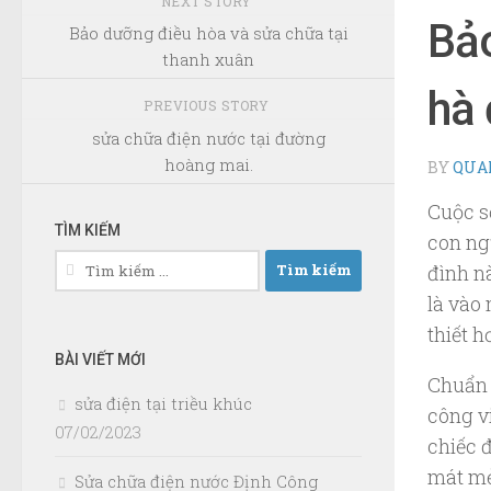
NEXT STORY
Bảo
Bảo dưỡng điều hòa và sửa chữa tại
thanh xuân
hà
PREVIOUS STORY
sửa chữa điện nước tại đường
hoàng mai.
BY
QUA
Cuộc số
TÌM KIẾM
con ngư
Tìm
đình n
kiếm
là vào 
cho:
thiết h
BÀI VIẾT MỚI
Chuẩn 
sửa điện tại triều khúc
công v
07/02/2023
chiếc 
mát mẻ 
Sửa chữa điện nước Định Công