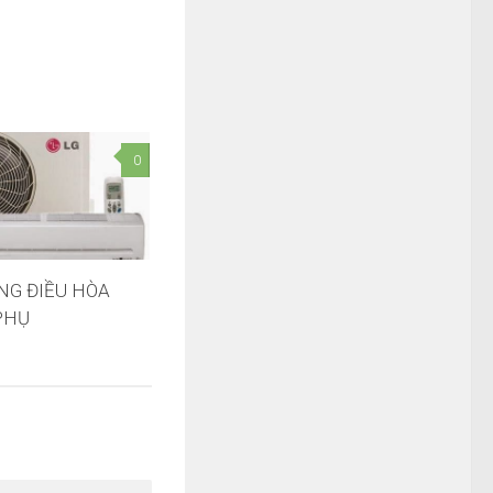
0
NG ĐIỀU HÒA
PHỤ