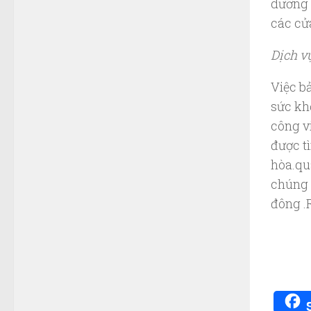
dưỡng 
các cử
Dịch v
Việc b
sức kh
công v
được t
hòa.qu
chúng 
đông .