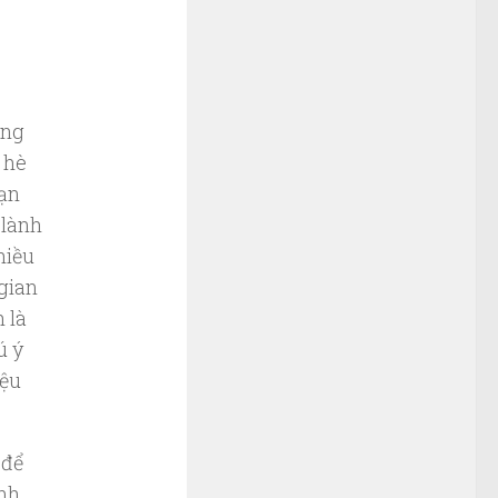
ăng
 hè
bạn
 lành
hiều
 gian
 là
ú ý
iệu
 để
anh