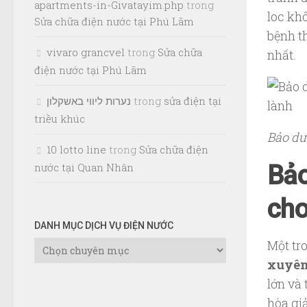
apartments-in-Givatayim.php
trong
loc kh
Sửa chữa điện nước tại Phú Lãm
bệnh t
vivaro grancvel
trong
Sửa chữa
nhất.
điện nước tại Phú Lãm
נערות ליווי באשקלון
trong
sửa điện tại
triều khúc
Bảo dư
10 lotto line
trong
Sửa chữa điện
Bảo
nước tại Quan Nhân
cho
DANH MỤC DỊCH VỤ ĐIỆN NƯỚC
Một tr
Danh
Mục
xuyê
Dịch
lớn và 
Vụ
hòa gi