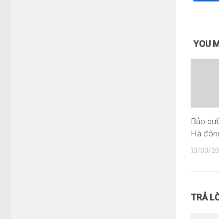
YOU M
Bảo dưỡ
Hà đôn
13/03/20
TRẢ LỜ