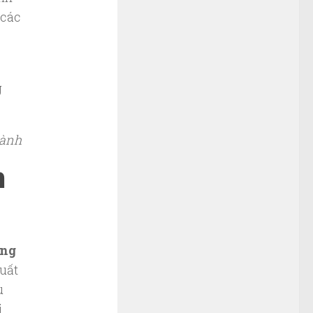
 các
lành
h
ờng
suất
u
i