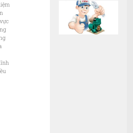
hiệm
ân
 vực
ung
úng
a
lĩnh
iều