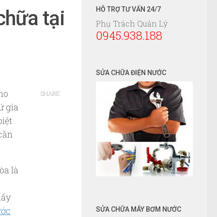
HỖ TRỢ TƯ VẤN 24/7
chữa tại
Phụ Trách Quản Lý
0945.938.188
SỬA CHỮA ĐIỆN NƯỚC
cho
SHARE
ứ gia
iệt
 cần
òa là
hấy
ước
SỬA CHỮA MÁY BƠM NƯỚC