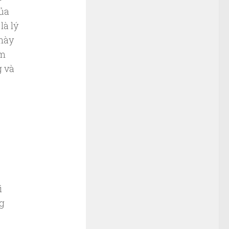
của
là lý
 này
ám
g và
ì
ng