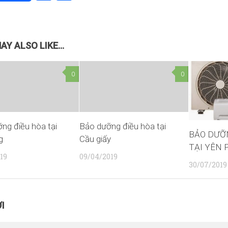
AY ALSO LIKE...
0
0
ng điều hòa tại
Bảo dưỡng điều hòa tại
BẢO DƯỠ
g
Cầu giấy
TẠI YÊN 
19
09/04/2019
30/07/2019
I