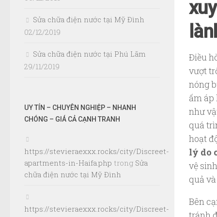
xuy
Sửa chữa điện nước tại Mỹ Đình
làn
02/12/2019
Sửa chữa điện nước tại Phú Lãm
Điều hò
29/11/2019
vượt t
nóng bứ
ấm áp 
UY TÍN – CHUYÊN NGHIỆP – NHANH
như vậ
CHÓNG – GIÁ CẢ CẠNH TRANH
quá trì
hoạt độ
lý do
https://stevieraexxx.rocks/city/Discreet-
apartments-in-Haifa.php
trong
Sửa
vệ sin
chữa điện nước tại Mỹ Đình
quả và
Bên cạ
https://stevieraexxx.rocks/city/Discreet-
tránh 