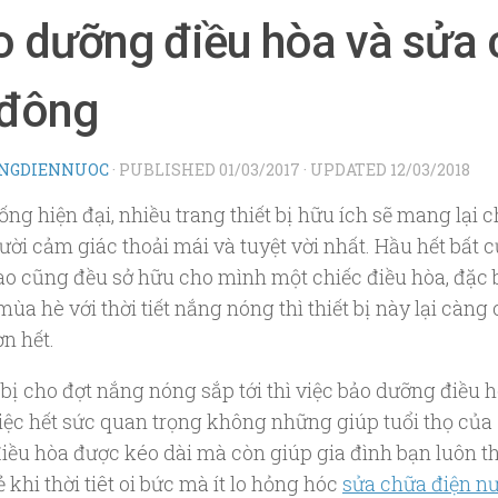
 dưỡng điều hòa và sửa 
 đông
NGDIENNUOC
· PUBLISHED
01/03/2017
· UPDATED
12/03/2018
ng hiện đại, nhiều trang thiết bị hữu ích sẽ mang lại 
ời cảm giác thoải mái và tuyệt vời nhất. Hầu hết bất c
ào cũng đều sở hữu cho mình một chiếc điều hòa, đặc b
mùa hè với thời tiết nắng nóng thì thiết bị này lại càng
ơn hết.
bị cho đợt nắng nóng sắp tới thì việc bảo dưỡng điều h
iệc hết sức quan trọng không những giúp tuổi thọ của
điều hòa được kéo dài mà còn giúp gia đình bạn luôn t
khi thời tiêt oi bức mà ít lo hỏng hóc
sửa chữa điện n