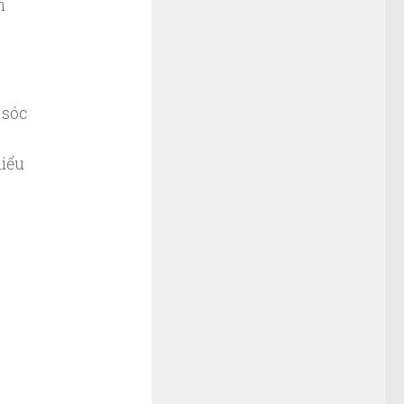
n
 sóc
hiểu