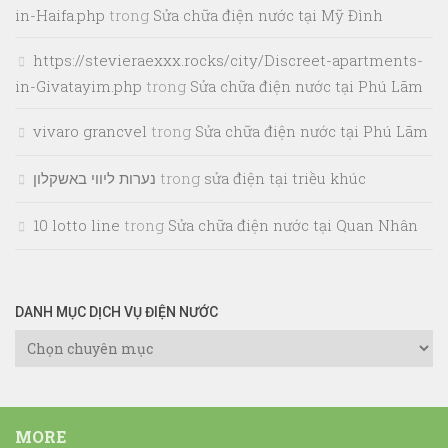
in-Haifa.php
trong
Sửa chữa điện nước tại Mỹ Đình
https://stevieraexxx.rocks/city/Discreet-apartments-
in-Givatayim.php
trong
Sửa chữa điện nước tại Phú Lãm
vivaro grancvel
trong
Sửa chữa điện nước tại Phú Lãm
נערות ליווי באשקלון
trong
sửa điện tại triều khúc
10 lotto line
trong
Sửa chữa điện nước tại Quan Nhân
DANH MỤC DỊCH VỤ ĐIỆN NƯỚC
Danh
Mục
Dịch
Vụ
MORE
Điện