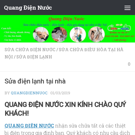
Quang Điện Nước
Skip to content
SỬA CHỮA ĐIỆN NƯỚC
/
SỬA CHỮA ĐIỀU HÒA TẠI HÀ
NỘI
/
SỬA ĐIỆN LẠNH
0
Sửa điện lạnh tại nhà
BY
QUANGDIENNUOC
·
01/03/2019
QUANG ĐIỆN NƯỚC XIN KÍNH CHÀO QUÝ
KHÁCH!
QUANG ĐIỆN NƯỚC
nhận sửa chữa tất cả các thiệt
bị điện trong gia đình bạn. Quý khách có nhu cầu dịch