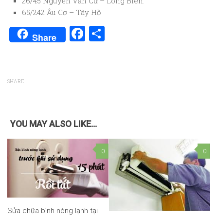
26/45 Nguyễn Văn Cừ – Long Biên.
65/242 Âu Cơ – Tây Hồ
Facebook
Share
Share
SHARE
YOU MAY ALSO LIKE...
0
0
Sửa chữa bình nóng lạnh tại