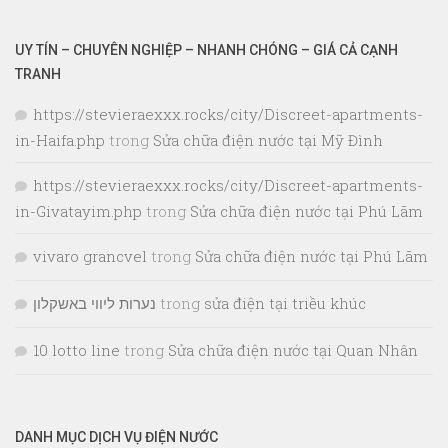
UY TÍN – CHUYÊN NGHIỆP – NHANH CHÓNG – GIÁ CẢ CẠNH
TRANH
https://stevieraexxx.rocks/city/Discreet-apartments-
in-Haifa.php
trong
Sửa chữa điện nước tại Mỹ Đình
https://stevieraexxx.rocks/city/Discreet-apartments-
in-Givatayim.php
trong
Sửa chữa điện nước tại Phú Lãm
vivaro grancvel
trong
Sửa chữa điện nước tại Phú Lãm
נערות ליווי באשקלון
trong
sửa điện tại triều khúc
10 lotto line
trong
Sửa chữa điện nước tại Quan Nhân
DANH MỤC DỊCH VỤ ĐIỆN NƯỚC