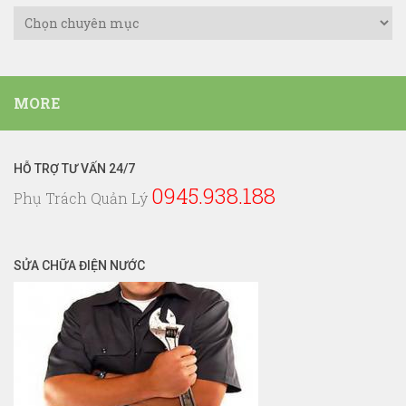
Danh
Mục
Dịch
Vụ
MORE
Điện
Nước
HỖ TRỢ TƯ VẤN 24/7
0945.938.188
Phụ Trách Quản Lý
SỬA CHỮA ĐIỆN NƯỚC