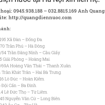
thoại: 0945.938.188 – 032.8815.169 Anh Quang
te: http://quangdiennuoc.com
hánh:
195 Xã Đàn – Đống Đa.
70 Trần Phú – Hà Đông.
/54 Trần Đăng Ninh – Cầu Giấy.
5 Giải Phóng – Hoàng Mai.
/69A Hoàng Văn Thái – Thanh Xuân.
 Trần Khát Trân – Hai Bà Trưng.
16 Lò Đúc – Hoàn Kiếm.
 Đội Cấn – Ba Đình.
14 Lê Đức Thọ – Từ Liêm.
45 Nguyễn Văn Cừ – Long Biên.
242 Âu Cơ – Tây Hồ