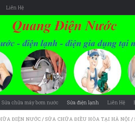
Liên Hệ
Sửa chữa máy bơm nước
Sửa điện lạnh
Liên Hệ
HỮA ĐIỆN NƯỚC
/
SỬA CHỮA ĐIỀU HÒA TẠI HÀ NỘI
/