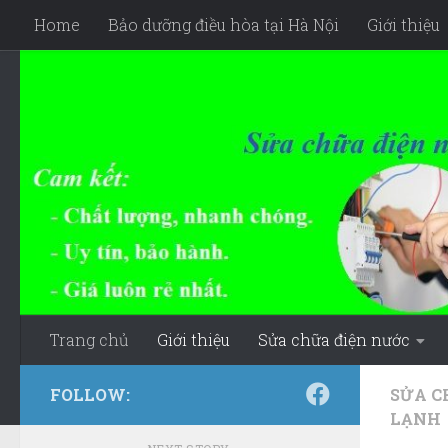
Home
Bảo dưỡng điều hòa tại Hà Nội
Giới thiệu
Skip to content
Trang chủ
Giới thiệu
Sửa chữa điện nước
FOLLOW:
SỬA C
LẠNH