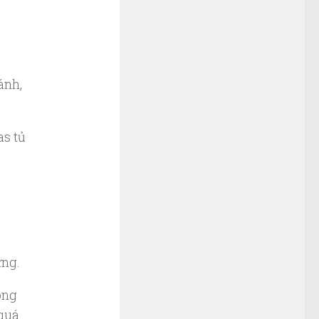
ánh,
as tủ
ứng.
ong
 quá