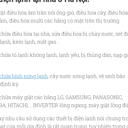
đặt điều hòa âm trần nối ống gió, điều hòa cây, điều hòa
âm, điều hòa multi các hãng có mặt trên thị trường.
chữa điều hòa tại nhà, sửa điều hòa bị chảy nước, sét đ
lạnh, kém lạnh, mất gas…
chữa tủ lạnh không lạnh, lạnh yếu, bị thủng dàn, nạp g
 chữa bình nóng lạnh
, cây nước nóng lạnh, vệ sinh bảo
định kỳ.
 chữa máy giặt các hãng LG, SAMSUNG, PANASONIC,
A, HITACHI,… INVERTER lồng ngang, máy giặt lồng đ
ay nhu cầu sử dụng các thiết bị điện lạnh nói chung tr
ạt của mỗi gia đình là rất quan trọng, tuy nhiên trong