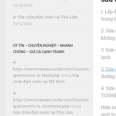
02/12/2019
1. Lắp 
Sửa chữa điện nước tại Phú Lãm
trung t
29/11/2019
2. Sửa 
không 
UY TÍN – CHUYÊN NGHIỆP – NHANH
3. Sửa 
CHÓNG – GIÁ CẢ CẠNH TRANH
lạnh.
3. Sửa
https://stevieraexxx.rocks/city/Discreet-
apartments-in-Haifa.php
trong
Sửa
dưỡng 
chữa điện nước tại Mỹ Đình
4. Sửa
TOSHIB
https://stevieraexxx.rocks/city/Discreet-
apartments-in-Givatayim.php
trong
Hiện n
Sửa chữa điện nước tại Phú Lãm
sinh ho