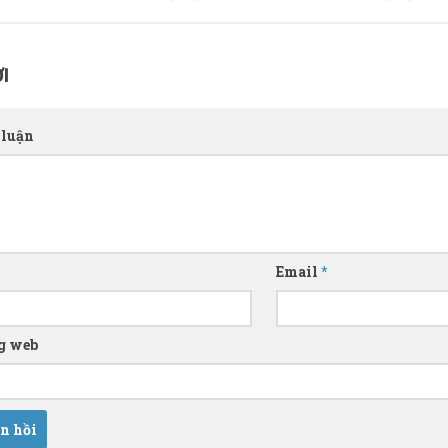
I
 luận
Email
*
g web