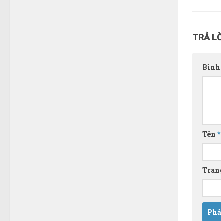
TRẢ LỜ
Bình
Tên
*
Tran