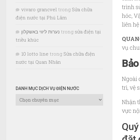
trình 
vivaro grancvel
trong
Sửa chữa
hóc, V
điện nước tại Phú Lãm
liên hệ
נערות ליווי באשקלון
trong
sửa điện tại
QUAN
triều khúc
vụ chu
10 lotto line
trong
Sửa chữa điện
Bảo 
nước tại Quan Nhân
Ngoài 
trì, vệ
DANH MỤC DỊCH VỤ ĐIỆN NƯỚC
Danh
Nhận th
Mục
vực nộ
Dịch
Vụ
Quý 
Điện
Nước
đặt 