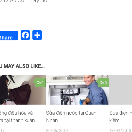
Facebook
Share
Share
 MAY ALSO LIKE...
0
0
ng điều hòa và
Sửa điện nước tại Quan
Sửa điện 
a tại thanh xuân
Nhân
kiếm
017
20/05/2019
17/04/2019