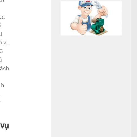
ên
5
t
ở vị
NG
ả
hách
nh
u
y
 vụ