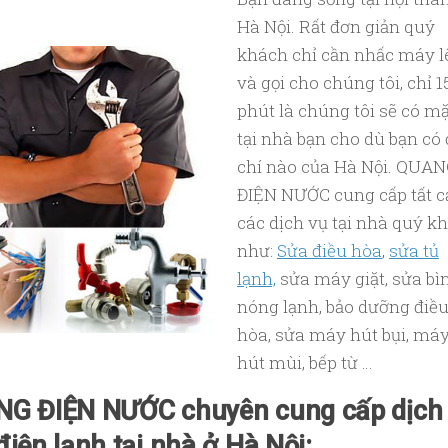
Hà Nội. Rất đơn giản quý
khách chỉ cần nhấc máy l
và gọi cho chúng tôi, chỉ 1
phút là chúng tôi sẽ có mặ
tại nhà bạn cho dù bạn có 
chí nào của Hà Nội. QUA
ĐIỆN NƯỚC cung cấp tất c
các dịch vụ tại nhà quý k
như:
Sửa điều hòa
,
sửa tủ
lạnh,
sửa máy giặt, sửa bì
nóng lạnh, bảo dưỡng điề
hòa, sửa máy hút bụi, má
hút mùi, bếp từ …
G ĐIỆN NƯỚC chuyên cung cấp dịch
điện lạnh tại nhà ở Hà Nội: