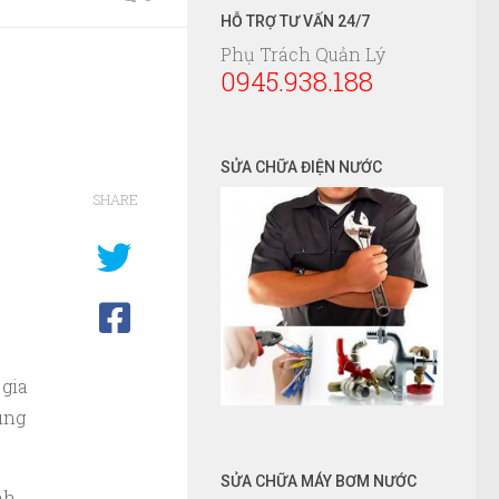
HỖ TRỢ TƯ VẤN 24/7
Phụ Trách Quản Lý
0945.938.188
SỬA CHỮA ĐIỆN NƯỚC
SHARE
 gia
úng
SỬA CHỮA MÁY BƠM NƯỚC
nh