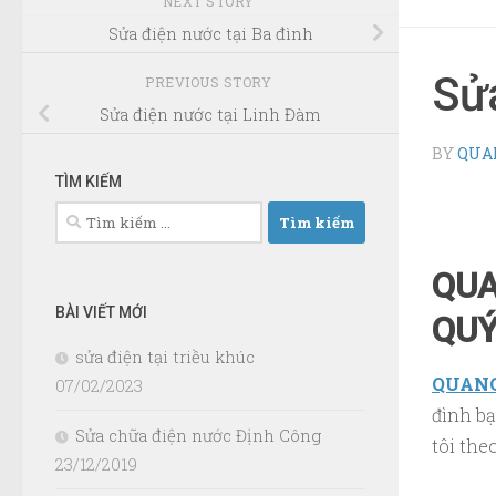
NEXT STORY
Sửa điện nước tại Ba đình
Sửa
PREVIOUS STORY
Sửa điện nước tại Linh Đàm
BY
QUA
TÌM KIẾM
Tìm
kiếm
cho:
QUA
BÀI VIẾT MỚI
QUÝ
sửa điện tại triều khúc
QUANG
07/02/2023
đình bạ
Sửa chữa điện nước Định Công
tôi the
23/12/2019