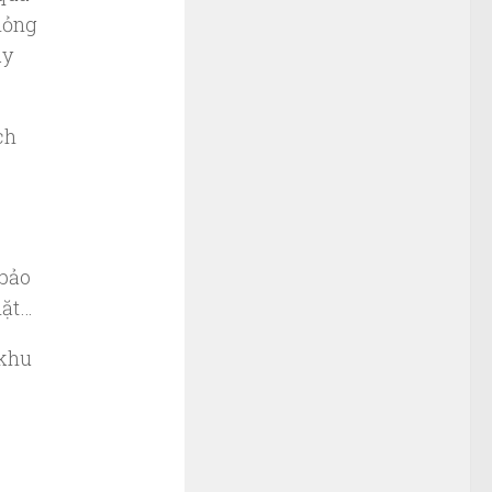
hỏng
ãy
ch
 bảo
iặt…
 khu