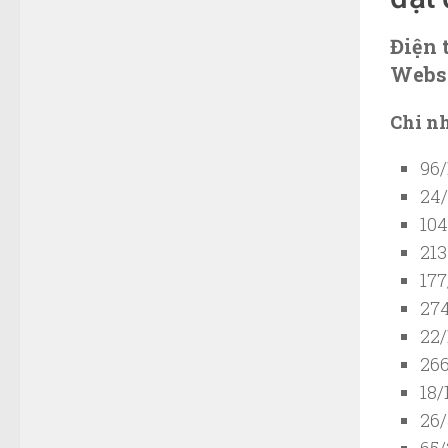
Điện 
Websi
Chi n
96/
24/
104
213
177
274
22/
266
18/
26/
65/