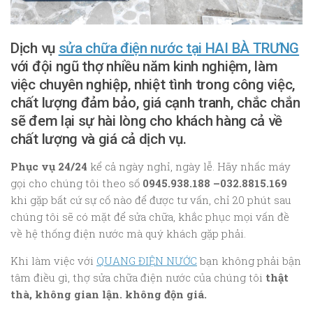
Dịch vụ
sửa chữa điện nước tại HAI BÀ TRƯNG
với đội ngũ thợ nhiều năm kinh nghiệm, làm
việc chuyên nghiệp, nhiệt tình trong công việc,
chất lượng đảm bảo, giá cạnh tranh, chắc chắn
sẽ đem lại sự hài lòng cho khách hàng cả về
chất lượng và giá cả dịch vụ.
Phục vụ 24/24
kể cả ngày nghỉ, ngày lễ. Hãy nhấc máy
gọi cho chúng tôi theo số
0945.938.188 –032.8815.169
khi gặp bất cứ sự cố nào để được tư vấn, chỉ 20 phút sau
chúng tôi sẽ có mặt để sửa chữa, khắc phục mọi vấn đề
về hệ thống điện nước mà quý khách gặp phải.
Khi làm việc với
QUANG ĐIỆN NƯỚC
bạn không phải bận
tâm điều gì, thợ sửa chữa điện nước của chúng tôi
thật
thà, không gian lận. không độn giá.