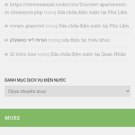
https://stevieraexxx.rocks/city/Discreet-apartments-
in-Givatayim.php
trong
Sửa chữa điện nước tại Phú Lãm
vivaro grancvel
trong
Sửa chữa điện nước tại Phú Lãm
נערות ליווי באשקלון
trong
sửa điện tại triều khúc
10 lotto line
trong
Sửa chữa điện nước tại Quan Nhân
DANH MỤC DỊCH VỤ ĐIỆN NƯỚC
Danh
Mục
Dịch
Vụ
MORE
Điện
Nước