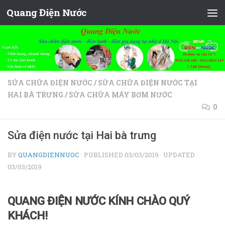
Quang Điện Nước
Skip to content
SỬA CHỮA ĐIỆN NƯỚC
/
SỬA CHỮA ĐIỆN NƯỚC TẠI
HAI BÀ TRƯNG
/
SỬA CHỮA MÁY BƠM NƯỚC
0
Sửa điện nước tại Hai bà trưng
BY
QUANGDIENNUOC
· PUBLISHED
03/03/2019
· UPDATED
03/03/2019
QUANG ĐIỆN NƯỚC KÍNH CHÀO QUÝ
KHÁCH!