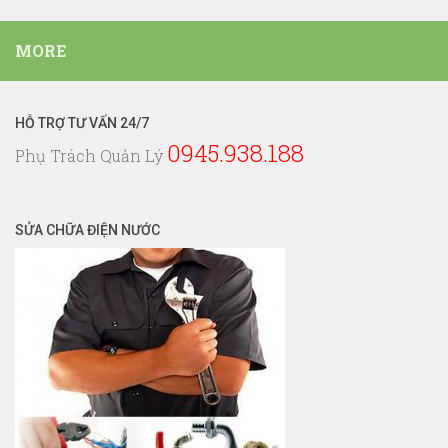
Dịch
Vụ
MORE
Điện
Nước
HỖ TRỢ TƯ VẤN 24/7
0945.938.188
Phụ Trách Quản Lý
SỬA CHỮA ĐIỆN NƯỚC