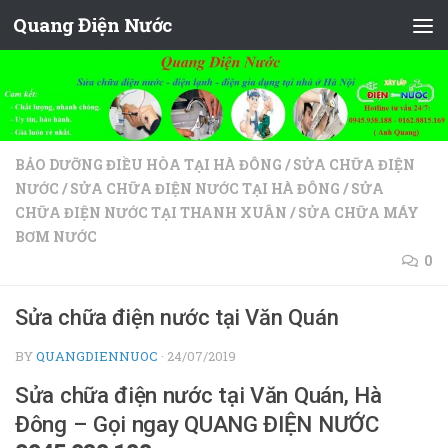
Quang Điện Nước
Skip to content
BẢO DƯỠNG ĐIỀU HÒA TẠI HÀ ĐÔNG
/
SỬA CHỮA ĐIỆN
NƯỚC
/
SỬA CHỮA ĐIỆN NƯỚC TẠI HÀ ĐÔNG
/
SỬA
CHỮA ĐIỆN NƯỚC TẠI THANH XUÂN
/
SỬA CHỮA MÁY
BƠM NƯỚC
0
Sửa chữa điện nước tại Văn Quán
BY
QUANGDIENNUOC
·
24/07/2019
Sửa chữa điện nước tại Văn Quán, Hà
Đông – Gọi ngay QUANG ĐIỆN NƯỚC