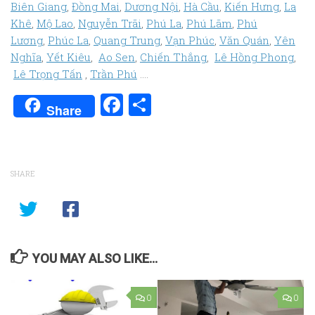
Biên Giang
,
Đồng Mai
,
Dương Nội
,
Hà Cầu
,
Kiến Hưng
,
La
Khê
,
Mộ Lao
,
Nguyễn Trãi
,
Phú La
,
Phú Lãm
,
Phú
Lương
,
Phúc La
,
Quang Trung
,
Vạn Phúc
,
Văn Quán
,
Yên
Nghĩa
,
Yết Kiêu
,
Ao Sen
,
Chiến Thắng
,
Lê Hồng Phong
,
Lê Trọng Tấn
,
Trần Phú
….
Facebook
Share
Share
SHARE
YOU MAY ALSO LIKE...
0
0