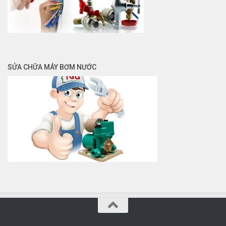
SỬA CHỮA MÁY BƠM NƯỚC