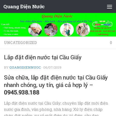
Quang Điện Nước
Skip to content
UNCATEGORIZED
0
Lắp đặt điện nước tại Cầu Giấy
BY
QUANGDIENNUOC
·
06/07/2019
Sửa chữa, lắp đặt điện nước tại Cầu Giấy
nhanh chóng, uy tín, giá cả hợp lý –
0945.938.188
Lắp đặt điện nước tại Cầu Giấy; chuyên lắp đặt mới điện
nước gia đình, văn phòng, nhà hàng. Xử lý điện chập
cháy, đứt ngầm, sự cố mất điện do: tủ điện, cầu dao,