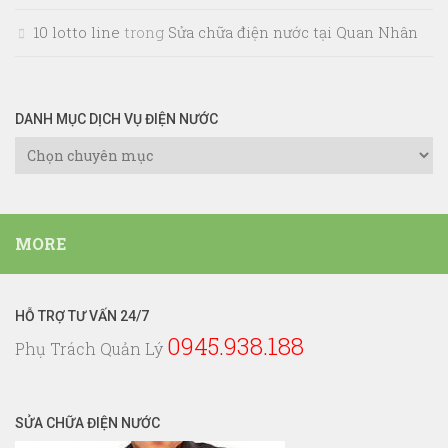
10 lotto line
trong
Sửa chữa điện nước tại Quan Nhân
DANH MỤC DỊCH VỤ ĐIỆN NƯỚC
Danh
Mục
Dịch
Vụ
MORE
Điện
Nước
HỖ TRỢ TƯ VẤN 24/7
0945.938.188
Phụ Trách Quản Lý
SỬA CHỮA ĐIỆN NƯỚC