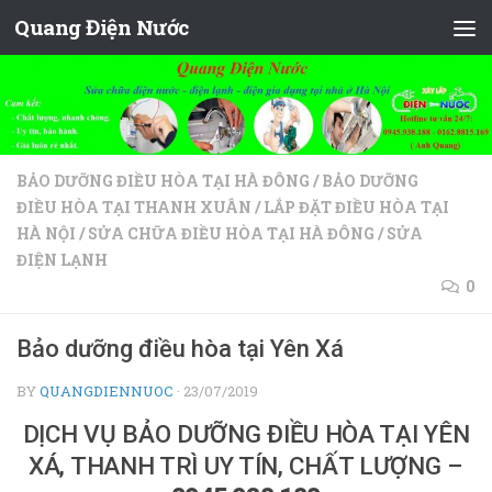
Quang Điện Nước
Skip to content
BẢO DƯỠNG ĐIỀU HÒA TẠI HÀ ĐÔNG
/
BẢO DƯỠNG
ĐIỀU HÒA TẠI THANH XUÂN
/
LẮP ĐẶT ĐIỀU HÒA TẠI
HÀ NỘI
/
SỬA CHỮA ĐIỀU HÒA TẠI HÀ ĐÔNG
/
SỬA
ĐIỆN LẠNH
0
Bảo dưỡng điều hòa tại Yên Xá
BY
QUANGDIENNUOC
·
23/07/2019
DỊCH VỤ BẢO DƯỠNG ĐIỀU HÒA TẠI YÊN
XÁ, THANH TRÌ UY TÍN, CHẤT LƯỢNG –