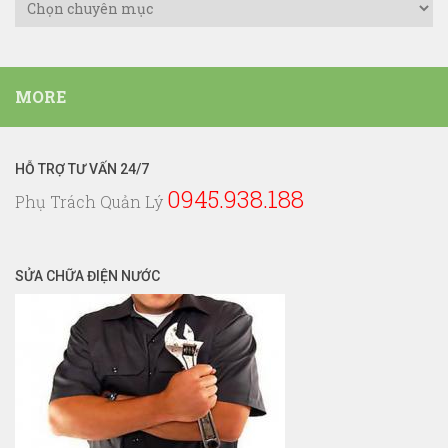
Danh
Mục
Dịch
Vụ
MORE
Điện
Nước
HỖ TRỢ TƯ VẤN 24/7
0945.938.188
Phụ Trách Quản Lý
SỬA CHỮA ĐIỆN NƯỚC