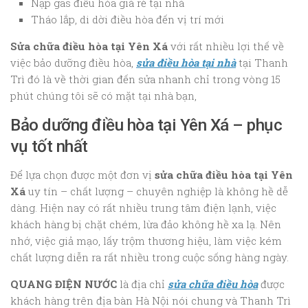
Nạp gas điều hòa giá rẻ tại nhà
Tháo lắp, di dời điều hòa đến vị trí mới
Sửa chữa điều hòa tại Yên Xá
với rất nhiều lợi thế về
việc bảo dưỡng điều hòa,
sửa điều hòa tại nhà
tại Thanh
Trì đó là về thời gian đến sửa nhanh chỉ trong vòng 15
phút chúng tôi sẽ có mặt tại nhà bạn,
Bảo dưỡng điều hòa tại Yên Xá – phục
vụ tốt nhất
Để lựa chọn được một đơn vị
sửa chữa điều hòa tại Yên
Xá
uy tín – chất lượng – chuyên nghiệp là không hề dễ
dàng. Hiện nay có rất nhiều trung tâm điện lạnh, việc
khách hàng bị chặt chém, lừa đảo không hề xa lạ. Nên
nhớ, việc giả mạo, lấy trộm thương hiệu, làm việc kém
chất lượng diễn ra rất nhiều trong cuộc sống hàng ngày.
QUANG ĐIỆN NƯỚC
là địa chỉ
sửa chữa điều hòa
được
khách hàng trên địa bàn Hà Nội nói chung và Thanh Trì