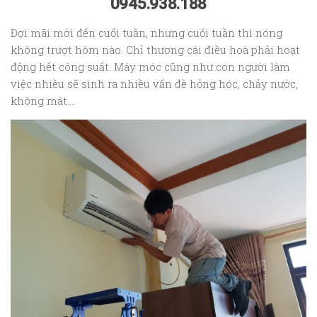
0945.938.188
Đợi mãi mới đến cuối tuần, nhưng cuối tuần thì nóng
không trượt hôm nào. Chỉ thương cái điều hoà phải hoạt
động hết công suất. Máy móc cũng như con người làm
việc nhiều sẽ sinh ra nhiều vấn đề hỏng hóc, chảy nước,
không mát….