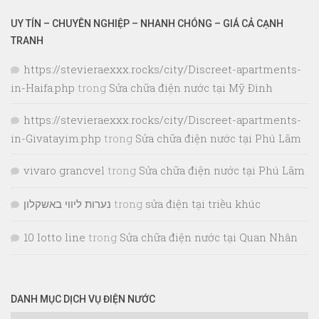
UY TÍN – CHUYÊN NGHIỆP – NHANH CHÓNG – GIÁ CẢ CẠNH
TRANH
https://stevieraexxx.rocks/city/Discreet-apartments-
in-Haifa.php
trong
Sửa chữa điện nước tại Mỹ Đình
https://stevieraexxx.rocks/city/Discreet-apartments-
in-Givatayim.php
trong
Sửa chữa điện nước tại Phú Lãm
vivaro grancvel
trong
Sửa chữa điện nước tại Phú Lãm
נערות ליווי באשקלון
trong
sửa điện tại triều khúc
10 lotto line
trong
Sửa chữa điện nước tại Quan Nhân
DANH MỤC DỊCH VỤ ĐIỆN NƯỚC