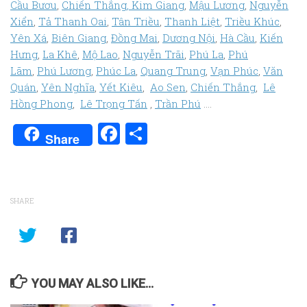
Cầu Bươu
,
Chiến Thắng
,
Kim Giang
,
Mậu Lương
,
Nguyễn
Xiển
,
Tả Thanh Oai
,
Tân Triều
,
Thanh Liệt
,
Triều Khúc
,
Yên Xá
,
Biên Giang
,
Đồng Mai
,
Dương Nội
,
Hà Cầu
,
Kiến
Hưng
,
La Khê
,
Mộ Lao
,
Nguyễn Trãi
,
Phú La
,
Phú
Lãm
,
Phú Lương
,
Phúc La
,
Quang Trung
,
Vạn Phúc
,
Văn
Quán
,
Yên Nghĩa
,
Yết Kiêu
,
Ao Sen
,
Chiến Thắng
,
Lê
Hồng Phong
,
Lê Trọng Tấn
,
Trần Phú
….
Facebook
Share
Share
SHARE
YOU MAY ALSO LIKE...