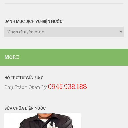
DANH MỤC DỊCH VỤ ĐIỆN NƯỚC
Danh
Mục
Dịch
Vụ
MORE
Điện
Nước
HỖ TRỢ TƯ VẤN 24/7
0945.938.188
Phụ Trách Quản Lý
SỬA CHỮA ĐIỆN NƯỚC