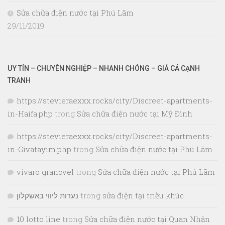
Sửa chữa điện nước tại Phú Lãm
29/11/2019
UY TÍN – CHUYÊN NGHIỆP – NHANH CHÓNG – GIÁ CẢ CẠNH
TRANH
https://stevieraexxx.rocks/city/Discreet-apartments-
in-Haifa.php
trong
Sửa chữa điện nước tại Mỹ Đình
https://stevieraexxx.rocks/city/Discreet-apartments-
in-Givatayim.php
trong
Sửa chữa điện nước tại Phú Lãm
vivaro grancvel
trong
Sửa chữa điện nước tại Phú Lãm
נערות ליווי באשקלון
trong
sửa điện tại triều khúc
10 lotto line
trong
Sửa chữa điện nước tại Quan Nhân