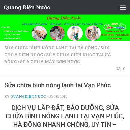
Quang Điện Nước
Skip to content
SỬA CHỮA BÌNH NÓNG LẠNH TẠI HÀ ĐÔNG
/
SỬA
CHỮA ĐIỆN NƯỚC
/
SỬA CHỮA ĐIỆN NƯỚC TẠI HÀ
ĐÔNG
/
SỬA CHỮA MÁY BƠM NƯỚC
0
Sửa chữa bình nóng lạnh tại Vạn Phúc
BY
QUANGDIENNUOC
·
13/08/2019
DỊCH VỤ LẮP ĐẶT, BẢO DƯỠNG, SỬA
CHỮA BÌNH NÓNG LẠNH TẠI VẠN PHÚC,
HÀ ĐÔNG NHANH CHÓNG, UY TÍN –