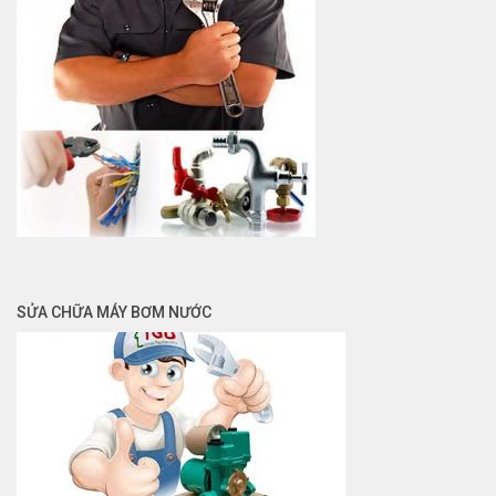
SỬA CHỮA MÁY BƠM NƯỚC