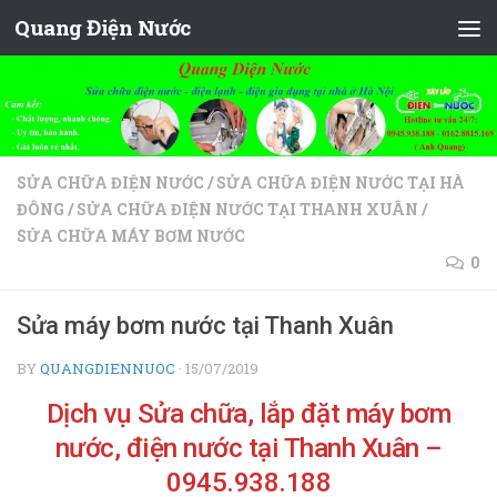
Quang Điện Nước
Skip to content
SỬA CHỮA ĐIỆN NƯỚC
/
SỬA CHỮA ĐIỆN NƯỚC TẠI HÀ
ĐÔNG
/
SỬA CHỮA ĐIỆN NƯỚC TẠI THANH XUÂN
/
SỬA CHỮA MÁY BƠM NƯỚC
0
Sửa máy bơm nước tại Thanh Xuân
BY
QUANGDIENNUOC
·
15/07/2019
Dịch vụ Sửa chữa, lắp đặt máy bơm
nước, điện nước tại Thanh Xuân –
0945.938.188