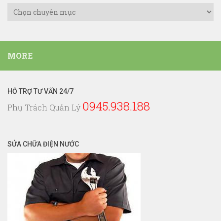
Danh
Mục
Dịch
Vụ
MORE
Điện
Nước
HỖ TRỢ TƯ VẤN 24/7
0945.938.188
Phụ Trách Quản Lý
SỬA CHỮA ĐIỆN NƯỚC