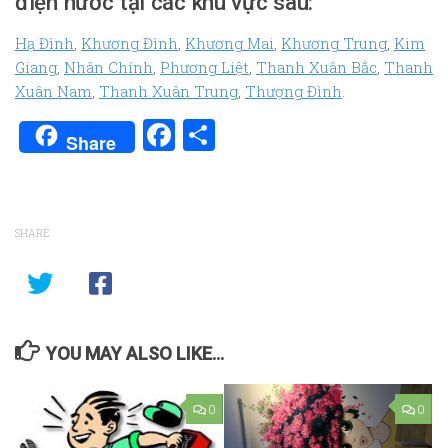
điện nước tại các khu vực sau:
Hạ Đình
,
Khương Đình
,
Khương Mai
,
Khương Trung
,
Kim
Giang
,
Nhân Chính
,
Phương Liệt
,
Thanh Xuân Bắc
,
Thanh
Xuân Nam
,
Thanh Xuân Trung
,
Thượng Đình
.
Facebook
Share
Share
SHARE
YOU MAY ALSO LIKE...
0
0