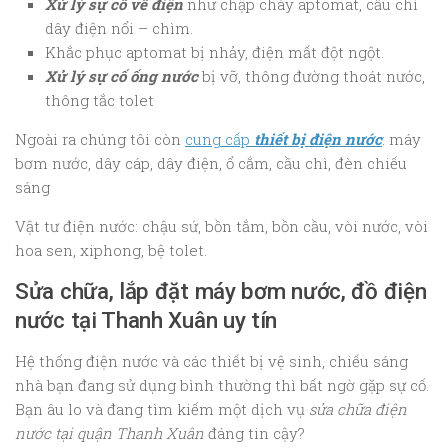
Xử lý sự cố về điện
như chập cháy aptomat, cầu chì
dây điện nổi – chìm.
Khắc phục aptomat bị nhảy, điện mất đột ngột.
Xử lý sự cố
ống nước
bị vỡ, thông đường thoát nước,
thông tắc tolet
Ngoài ra chúng tôi còn
cung cấp
thiết bị điện nước
: máy
bơm nước, dây cáp, dây điện, ổ cắm, cầu chì, đèn chiếu
sáng
Vật tư điện nước: chậu sứ, bồn tắm, bồn cầu, vòi nước, vòi
hoa sen, xiphong, bệ tolet.
Sửa chữa, lắp đặt máy bơm nước, đồ điện
nước tại Thanh Xuân uy tín
Hệ thống điện nước và các thiết bị vệ sinh, chiếu sáng
nhà bạn đang sử dụng bình thường thì bất ngờ gặp sự cố.
Bạn âu lo và đang tìm kiếm một dịch vụ
sửa chữa điện
nước tại quận Thanh Xuân
đáng tin cậy?