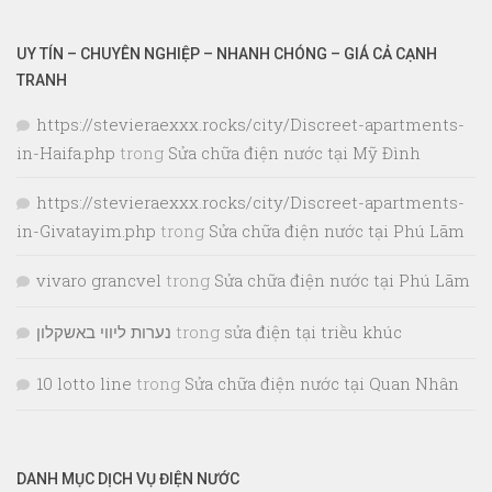
UY TÍN – CHUYÊN NGHIỆP – NHANH CHÓNG – GIÁ CẢ CẠNH
TRANH
https://stevieraexxx.rocks/city/Discreet-apartments-
in-Haifa.php
trong
Sửa chữa điện nước tại Mỹ Đình
https://stevieraexxx.rocks/city/Discreet-apartments-
in-Givatayim.php
trong
Sửa chữa điện nước tại Phú Lãm
vivaro grancvel
trong
Sửa chữa điện nước tại Phú Lãm
נערות ליווי באשקלון
trong
sửa điện tại triều khúc
10 lotto line
trong
Sửa chữa điện nước tại Quan Nhân
DANH MỤC DỊCH VỤ ĐIỆN NƯỚC