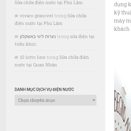
Sửa chữa điện nước tại Phú Lãm
dụng k
kỹ thu
vivaro grancvel
trong
Sửa chữa
máy mó
điện nước tại Phú Lãm
khách 
נערות ליווי באשקלון
trong
sửa điện tại
triều khúc
10 lotto line
trong
Sửa chữa điện
nước tại Quan Nhân
DANH MỤC DỊCH VỤ ĐIỆN NƯỚC
Danh
Mục
Dịch
Vụ
Điện