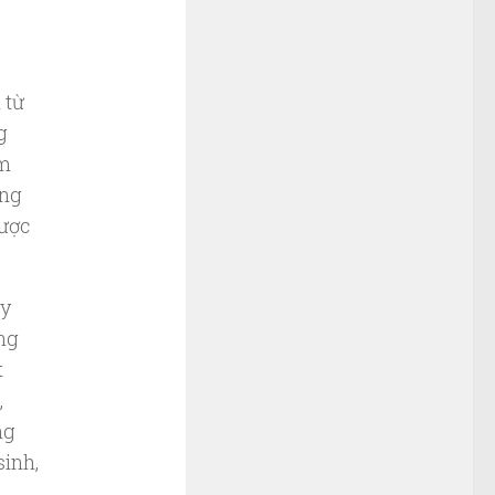
 từ
g
ệm
ống
được
ậy
ống
t
,
ng
sinh,