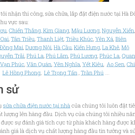
tôi nhận thi công, sửa chữa, lắp đặt điện nước tại Hà 
khu vực sau:
ươu
,
Chiến Thắng
,
Kim Giang
,
Mậu Lương
,
Nguyễn Xiển
Oai
,
Tân Triều
,
Thanh Liệt
,
Triều Khúc
,
Yên Xá
,
Biên
Đồng Mai
,
Dương Nội
,
Hà Cầu
,
Kiến Hưng
,
La Khê
,
Mộ
uyễn Trãi
,
Phú La
,
Phú Lãm
,
Phú Lương
,
Phúc La
,
Qua
Vạn Phúc
,
Văn Quán
,
Yên Nghĩa
,
Yết Kiêu
,
Ao Sen
,
Ch
,
Lê Hồng Phong
,
Lê Trọng Tấn
,
Trần Phú
….
h sử
vụ
sửa chữa điện nước tại nhà
của chúng tôi luôn đặt ti
ất lượng lên hàng đầu. Dịch vụ của chúng tôi nhiều n
 được sự đánh giá tích cực từ phía khách hàng được 
ánh giá là dịch vụ chất lượng hàng đầu tin tưởng và s