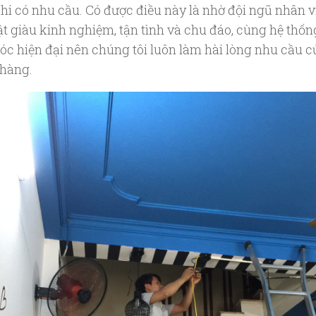
hi có nhu cầu. Có được điều này là nhờ đội ngũ nhân v
ật giàu kinh nghiệm, tận tình và chu đáo, cùng hệ thốn
c hiện đại nên chúng tôi luôn làm hài lòng nhu cầu c
hàng.