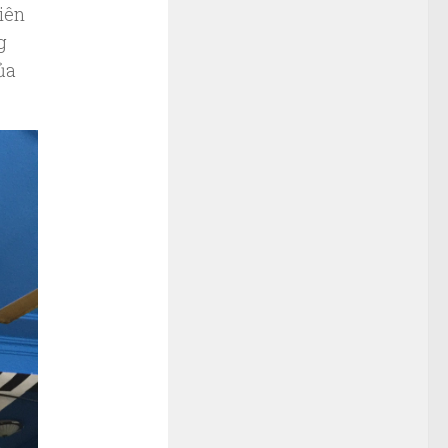
iên
g
ủa