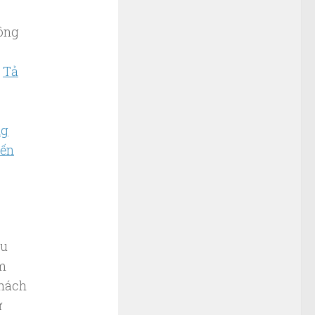
Đông
,
Tả
ng
iến
êu
ăm
khách
ử