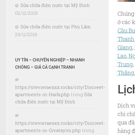
Sửa chữa điện nước tại Mỹ Đình
Chúng 
02/12/2019
ở các 
Sửa chữa điện nước tại Phú Lãm
Cầu B
29/11/2019
Thanh 
Giang
,
Lao
,
Ng
UY TÍN – CHUYÊN NGHIỆP – NHANH
Trung
,
CHÓNG – GIÁ CẢ CẠNH TRANH
Thắng
Lịc
https://stevieraexxx.rocks/city/Discreet-
apartments-in-Haifa.php
trong
Sửa
chữa điện nước tại Mỹ Đình
Dịch 
chí ch
qua đã
https://stevieraexxx.rocks/city/Discreet-
hàng đ
apartments-in-Givatayim.php
trong