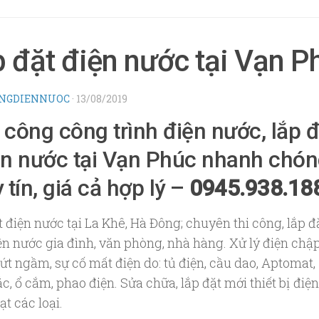
 đặt điện nước tại Vạn P
NGDIENNUOC
·
13/08/2019
 công công trình điện nước, lắp đ
ện nước tại Vạn Phúc nhanh chón
 tín, giá cả hợp lý –
0945.938.18
 điện nước tại La Khê, Hà Đông; chuyên thi công, lắp đ
ện nước gia đình, văn phòng, nhà hàng. Xử lý điện chậ
ứt ngầm, sự cố mất điện do: tủ điện, cầu dao, Aptomat,
c, ổ cắm, phao điện. Sửa chữa, lắp đặt mới thiết bị điện
t các loại.