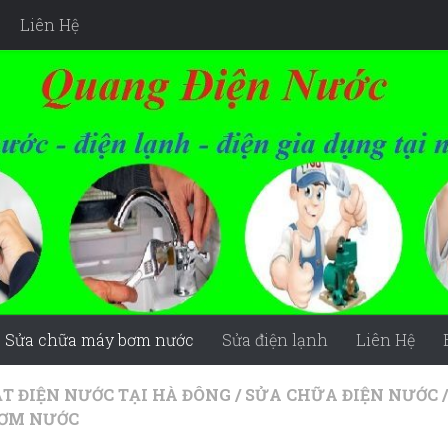
Liên Hệ
Sửa chữa máy bơm nước
Sửa điện lạnh
Liên Hệ
ẶT ĐIỆN NƯỚC TẠI HÀ ĐÔNG
/
SỬA CHỮA ĐIỆN NƯỚC
/
ƠM NƯỚC