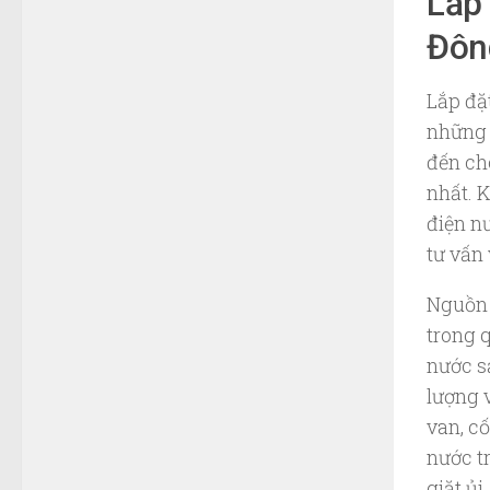
Lắp 
Đôn
Lắp đặ
những 
đến ch
nhất. K
điện n
tư vấn 
Nguồn 
trong 
nước s
lượng 
van, c
nước t
giặt ủi