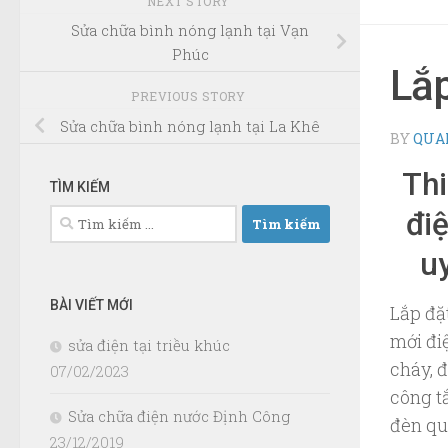
NEXT STORY
Sửa chữa bình nóng lạnh tại Vạn
Phúc
Lắp
PREVIOUS STORY
Sửa chữa bình nóng lạnh tại La Khê
BY
QUA
Thi
TÌM KIẾM
đi
Tìm
kiếm
uy
cho:
BÀI VIẾT MỚI
Lắp đặt
mới đi
sửa điện tại triều khúc
cháy, đ
07/02/2023
công tắ
Sửa chữa điện nước Định Công
đèn quạ
23/12/2019