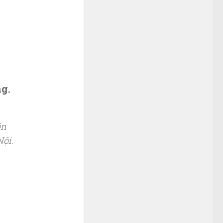
ng.
ện
Nội.