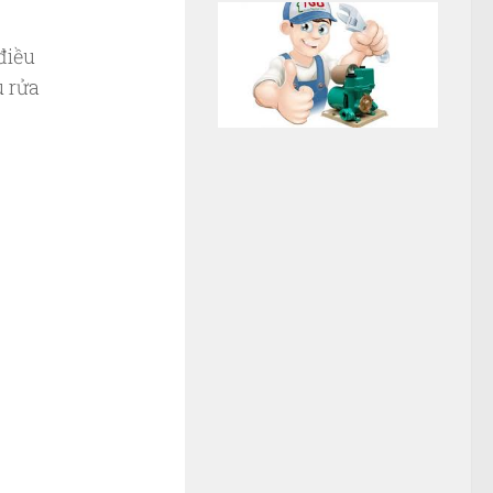
điều
u rửa