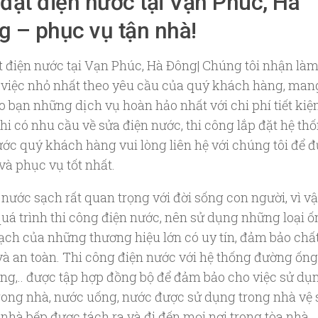
đặt điện nước tại Vạn Phúc, Hà
g – phục vụ tận nhà!
t điện nước tại Vạn Phúc, Hà Đông| Chúng tôi nhận làm
việc nhỏ nhất theo yêu cầu của quý khách hàng, man
o bạn những dịch vụ hoàn hảo nhất với chi phí tiết ki
hi có nhu cầu về sửa điện nước, thi công lắp đặt hệ th
ước quý khách hàng vui lòng liên hệ với chúng tôi để 
và phục vụ tốt nhất.
nước sạch rất quan trọng với đời sống con người, vì v
quá trình thi công điện nước, nên sử dụng những loại 
ạch của những thương hiệu lớn có uy tín, đảm bảo chấ
và an toàn. Thi công điện nước với hệ thống đường ống
ống,.. được tập hợp đồng bộ để đảm bảo cho việc sử dụ
rong nhà, nước uống, nước được sử dụng trong nhà vệ 
, nhà bếp được tách ra và đi đến mọi nơi trong tòa nhà