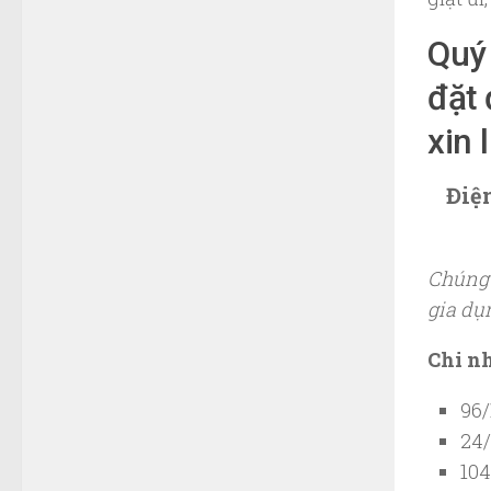
Quý 
đặt 
xin 
Điệ
Chúng 
gia dụ
Chi n
96/
24/
104