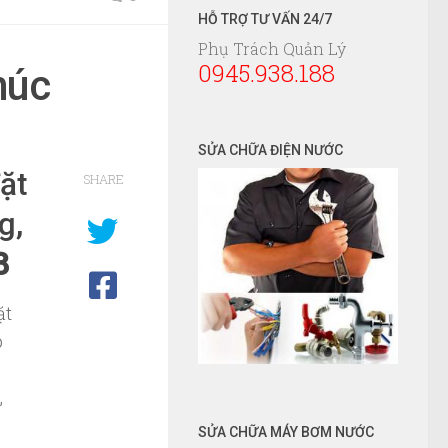
HỖ TRỢ TƯ VẤN 24/7
Phụ Trách Quản Lý
0945.938.188
húc
SỬA CHỮA ĐIỆN NƯỚC
ặt
SHARE
g,
8
ặt
p
,
SỬA CHỮA MÁY BƠM NƯỚC