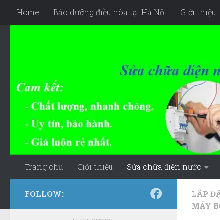
Home
Bảo dưỡng điều hòa tại Hà Nội
Giới thiệu
Skip to content
Trang chủ
Giới thiệu
Sửa chữa điện nước
FOLLOW:
LẮP Đ
MÁY B