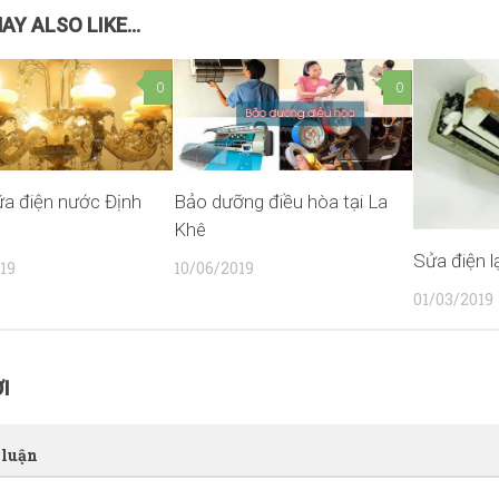
AY ALSO LIKE...
0
0
a điện nước Định
Bảo dưỡng điều hòa tại La
Khê
Sửa điện l
19
10/06/2019
01/03/2019
I
 luận