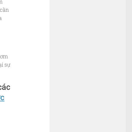
m
 cần
a
.
 bơm
ại sự
các
ớc