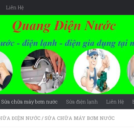
Liên Hệ
Sửa chữa máy bơm nước
Sửa điện lạnh
Liên Hệ
HỮA ĐIỆN NƯỚC
/
SỬA CHỮA MÁY BƠM NƯỚC