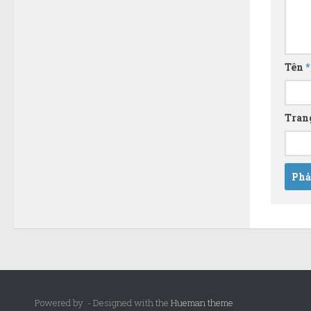
Tên
*
Tran
Powered by
- Designed with the
Hueman theme