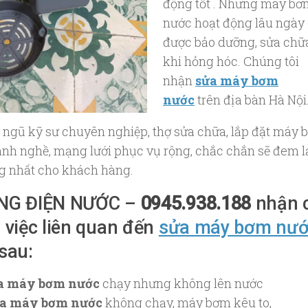
động tốt . Nhưng máy bơ
nước hoạt động lâu ngày
được bảo dưỡng, sửa chữ
khi hỏng hóc. Chúng tôi
nhận
sửa máy bơm
nước
trên địa bàn Hà Nội
i ngũ kỹ sư chuyên nghiệp, thợ sửa chữa, lắp đặt máy
ành nghề, mạng lưới phục vụ rộng, chắc chắn sẽ đem l
ng nhất cho khách hàng.
NG ĐIỆN NƯỚC –
0945.938.188
nhận 
 việc liên quan đến
sửa máy bơm nư
sau:
a máy bơm nước
chạy nhưng không lên nước
a máy bơm nước
không chạy, máy bơm kêu to,