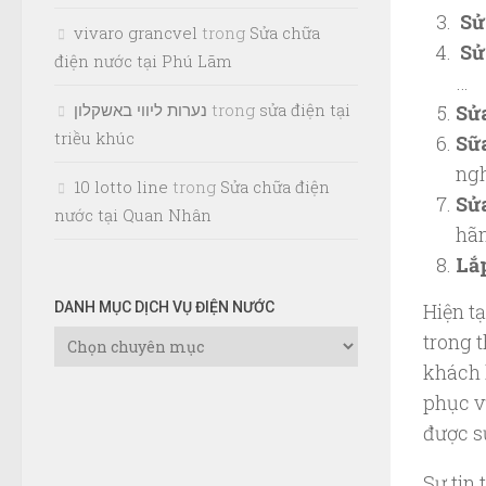
Sử
vivaro grancvel
trong
Sửa chữa
Sử
điện nước tại Phú Lãm
…
נערות ליווי באשקלון
trong
sửa điện tại
Sử
triều khúc
Sữ
ngh
10 lotto line
trong
Sửa chữa điện
Sử
nước tại Quan Nhân
hã
Lắp
Hiện t
DANH MỤC DỊCH VỤ ĐIỆN NƯỚC
Danh
trong 
Mục
khách 
Dịch
phục v
Vụ
được s
Điện
Nước
Sự tin