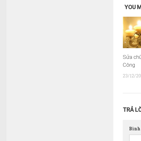
YOU M
Sửa chữ
Công
23/12/20
TRẢ LỜ
Bình