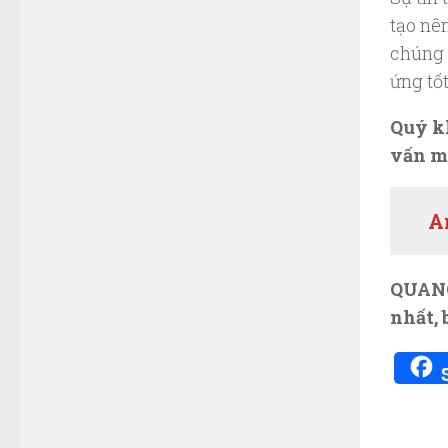
tạo nê
chúng 
ứng tố
Quý k
vấn m
A
QUANG 
nhất, 