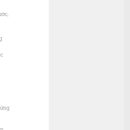
ước,
g
ác
 ứng
ần