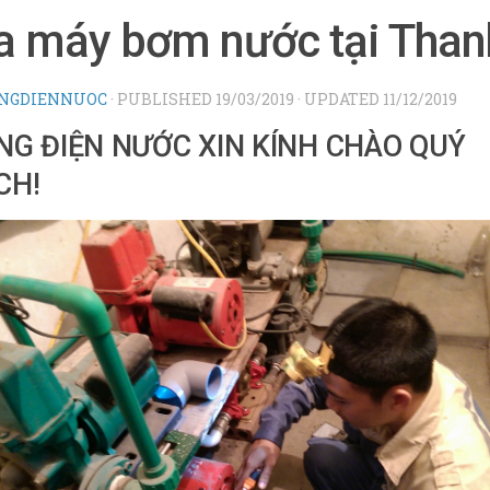
a máy bơm nước tại Than
NGDIENNUOC
· PUBLISHED
19/03/2019
· UPDATED
11/12/2019
NG ĐIỆN NƯỚC XIN KÍNH CHÀO QUÝ
CH!