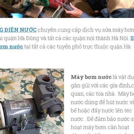
G ĐIỆN NƯỚC
chuyên cung cấp dịch vụ sửa máy bơ
ại quận Hà Đông và tất cả các quận nội thành Hà Nội.
S
ơm nước
tại tất cả các tuyến phố trực thuộc quận Hà
Máy bơm nước
là vật d
gần gũi với các gia đình,
quan, các tòa nhà . Máy 
nước dùng để hút nước v
bể hoặc đẩy nước lên téc
nước . Để đảm bảo nước s
hoạt máy bơm cần hoạt