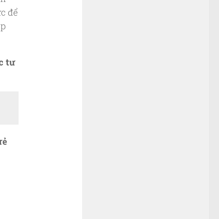
ực để
áp
c tư
rẻ