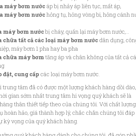
a máy bơm nước
áp bị nhảy áp liên tục, mất áp,
a máy bơm nước
hỏng tụ, hỏng vòng bi, hỏng cánh n
a máy bơm nước
bị cháy, quấn lại máy bơm nước,…
a chữa tất cả các loại máy bơm nước
dân dụng, côn
iệp, máy bơm 1 pha hay ba pha
a chữa máy bơm
tăng áp và chân không của tất cả c
ng
 đặt, cung cấp
các loại máy bơm nước.
ại trung tâm đã có được một lượng khách hàng dồi dào,
thời gian sớm nhất trung tâm hi vọng quý khách sẽ là
hàng thân thiết tiếp theo của chúng tôi. Với chất lượng
ụ hoàn hảo, giá thành hợp lý, chắc chắn chúng tôi đáp
ự kỳ vọng của quý khách hàng.
 tưởng quý khách hàng dành cho chúng tôi đã góp ph