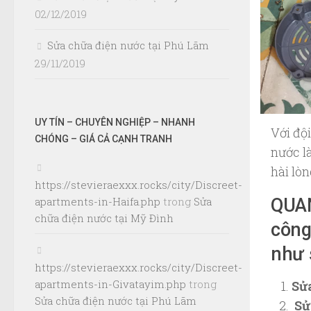
02/12/2019
Sửa chữa điện nước tại Phú Lãm
29/11/2019
UY TÍN – CHUYÊN NGHIỆP – NHANH
Với độ
CHÓNG – GIÁ CẢ CẠNH TRANH
nước l
hài lò
https://stevieraexxx.rocks/city/Discreet-
QUA
apartments-in-Haifa.php
trong
Sửa
chữa điện nước tại Mỹ Đình
công
như 
https://stevieraexxx.rocks/city/Discreet-
apartments-in-Givatayim.php
trong
Sử
Sửa chữa điện nước tại Phú Lãm
Sử