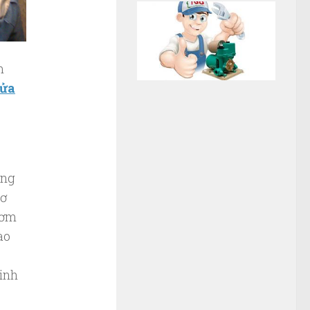
m
ửa
ụng
cơ
bơm
ào
inh