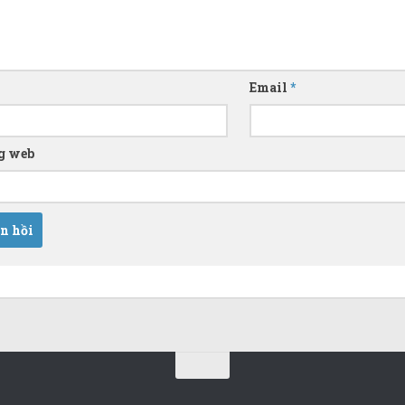
Email
*
g web