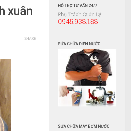
HỖ TRỢ TƯ VẤN 24/7
h xuân
Phụ Trách Quản Lý
0945.938.188
SHARE
SỬA CHỮA ĐIỆN NƯỚC
SỬA CHỮA MÁY BƠM NƯỚC