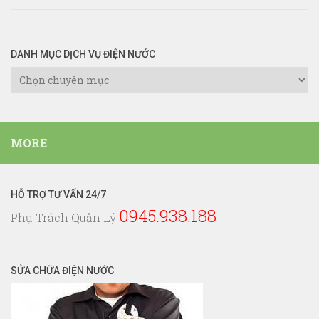
DANH MỤC DỊCH VỤ ĐIỆN NƯỚC
Danh
Mục
Dịch
Vụ
MORE
Điện
Nước
HỖ TRỢ TƯ VẤN 24/7
0945.938.188
Phụ Trách Quản Lý
SỬA CHỮA ĐIỆN NƯỚC