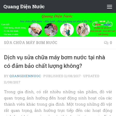
Quang Điện Nước
Skip to content
SỬA CHỮA MÁY BƠM NƯỚC
0
Dịch vụ sửa chữa máy bơm nước tại nhà
có đảm bảo chất lượng không?
BY
QUANGDIENNUOC
· PUBLISHED
11/08/2017
· UPDATED
11/08/2017
Trong gia đình, có rất nhiều những sản phẩm, đồ vât
quan trọng, ảnh hưởng đến hoạt động sinh hoạt của các
thành viên khác trong gia đình. Một trong những đồ vật
rất quan trọng, ảnh hưởng trực tiếp đến các hoạt động