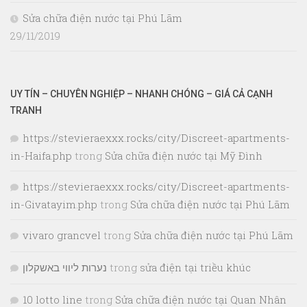
Sửa chữa điện nước tại Phú Lãm
29/11/2019
UY TÍN – CHUYÊN NGHIỆP – NHANH CHÓNG – GIÁ CẢ CẠNH
TRANH
https://stevieraexxx.rocks/city/Discreet-apartments-
in-Haifa.php
trong
Sửa chữa điện nước tại Mỹ Đình
https://stevieraexxx.rocks/city/Discreet-apartments-
in-Givatayim.php
trong
Sửa chữa điện nước tại Phú Lãm
vivaro grancvel
trong
Sửa chữa điện nước tại Phú Lãm
נערות ליווי באשקלון
trong
sửa điện tại triều khúc
10 lotto line
trong
Sửa chữa điện nước tại Quan Nhân