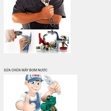
SỬA CHỮA MÁY BƠM NƯỚC