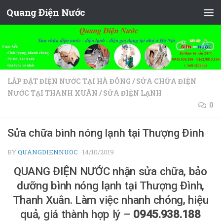
Quang Điện Nước
Skip to content
LẮP ĐẶT ĐIỆN NƯỚC TẠI HÀ ĐÔNG
/
SỬA CHỮA ĐIỆN
NƯỚC TẠI THANH XUÂN
/
SỬA ĐIỆN LẠNH
0
Sửa chữa bình nóng lạnh tại Thượng Đình
BY
QUANGDIENNUOC
·
14/10/2019
QUANG ĐIỆN NƯỚC nhận sửa chữa, bảo
dưỡng bình nóng lạnh tại Thượng Đình,
Thanh Xuân. Làm việc nhanh chóng, hiệu
quả, giá thành hợp lý –
0945.938.188