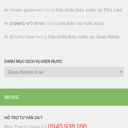
vivaro grancvel
trong
Sửa chữa điện nước tại Phú Lãm
נערות ליווי באשקלון
trong
sửa điện tại triều khúc
10 lotto line
trong
Sửa chữa điện nước tại Quan Nhân
DANH MỤC DỊCH VỤ ĐIỆN NƯỚC
Danh
Mục
Dịch
Vụ
MORE
Điện
Nước
HỖ TRỢ TƯ VẤN 24/7
0945.938.188
Phụ Trách Quản Lý