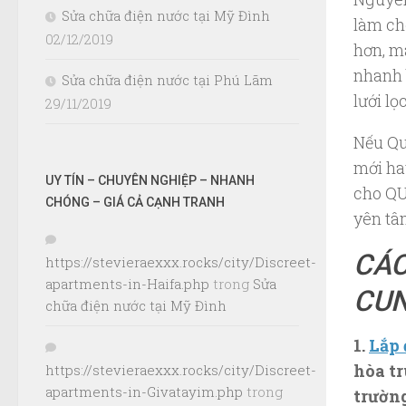
Sửa chữa điện nước tại Mỹ Đình
làm ch
02/12/2019
hơn, m
nhanh 
Sửa chữa điện nước tại Phú Lãm
lưới l
29/11/2019
Nếu Qu
mới ha
UY TÍN – CHUYÊN NGHIỆP – NHANH
cho Q
CHÓNG – GIÁ CẢ CẠNH TRANH
yên tâ
CÁC
https://stevieraexxx.rocks/city/Discreet-
apartments-in-Haifa.php
trong
Sửa
CUN
chữa điện nước tại Mỹ Đình
1.
Lắp 
hòa tr
https://stevieraexxx.rocks/city/Discreet-
apartments-in-Givatayim.php
trong
trường