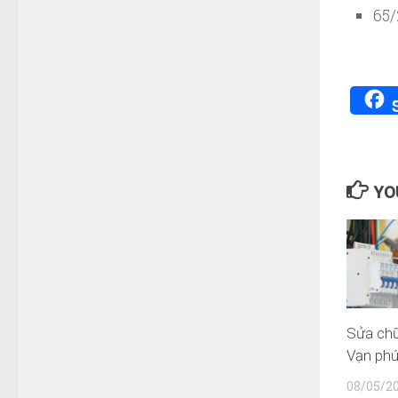
65/
YOU
Sửa chữ
Vạn ph
08/05/2