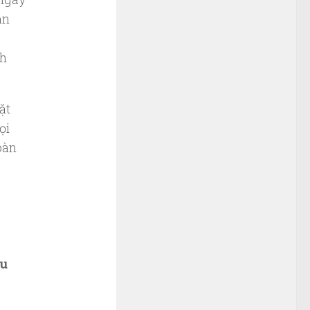
ăn
nh
ặt
ọi
oàn
ều