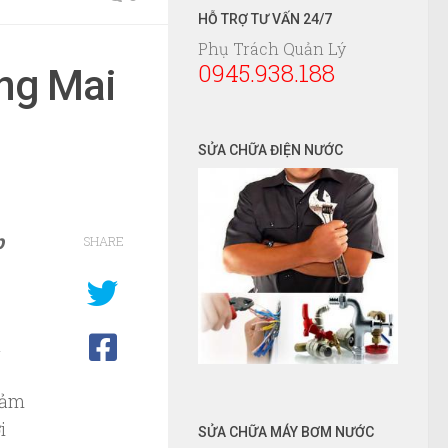
HỖ TRỢ TƯ VẤN 24/7
Phụ Trách Quản Lý
0945.938.188
ng Mai
SỬA CHỮA ĐIỆN NƯỚC
p
SHARE
u
cảm
i
SỬA CHỮA MÁY BƠM NƯỚC