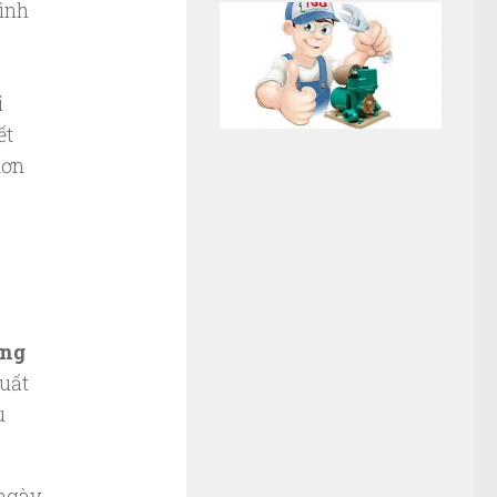
đình
i
ết
hơn
ờng
suất
u
 ngày