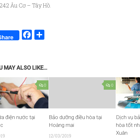
242 Âu Cơ – Tây Hồ.
Facebook
Share
Share
 MAY ALSO LIKE...
0
0
a điện nước tại
Bảo dưỡng điều hòa tại
Dịch vụ b
úc
Hoàng mai
hòa tốt nh
Xuân
019
12/03/2019