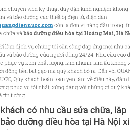
óm chuyên viên kỹ thuật dày dặn kinh nghiệm không 
a và bảo dưỡng các thiết bị điện tử, điện dân
quangdiennuoc.com
còn là đơn vị hàng đầu trong lĩ
a chữa và
bảo dưỡng điều hòa tại Hoàng Mai, Hà N
ời làm dịch vụ chúng tôi sẵn sàng đáp ứng mọi nhu c
ữa và bảo dưỡng của người dùng 24/24. Nhu cầu cao 
ệc phục vụ kém chất lượng, làm nhanh, làm ẩu không
ới đồng tiền bát gạo mà quý khách bỏ ra. Đến với QU
ƯỚC, Qúy khách hoàn toàn yên tâm về điều này, đảm 
ượng phục vụ tốt nhất, xứng đáng với những gì quý kh
à tin tưởng.
khách có nhu cầu sửa chữa, lắp
 bảo dưỡng điều hòa tại Hà Nội x