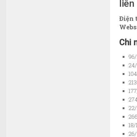
liên
Điện 
Websi
Chi 
96/
24/
104
213
177
274
22/
266
18/
26/