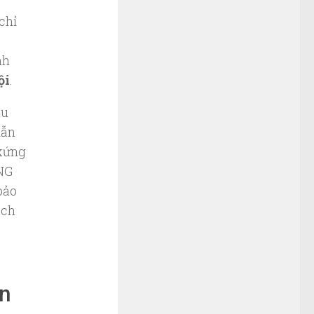
chỉ
nh
ội
.
ầu
dẫn
 xứng
ANG
bảo
ách
in