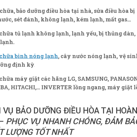
 chữa, bảo dưỡng điều hòa tại nhà, sửa điều hòa bị
ước, sét đánh, không lạnh, kém lạnh, mất gas…
 chữa tủ lạnh không lạnh, lạnh yếu, bị thủng dàn,
 lạnh.
 chữa bình nóng lạnh
, cây nước nóng lạnh, vệ sin
ưỡng định kỳ
.
a chữa máy giặt các hãng LG, SAMSUNG, PANASON
BA, HITACHI,… INVERTER lồng ngang, máy giặt l
H VỤ BẢO DƯỠNG ĐIỀU HÒA TẠI HOÀ
 –
PHỤC VỤ NHANH CHÓNG, ĐẢM BẢ
T LƯỢNG TỐT NHẤT