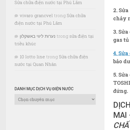
Sửa chữa điện nước tại Phú Lãm
2. Sửa
vivaro grancvel
trong
Sửa chữa
chảy n
điện nước tại Phú Lãm
3. Sửa
נערות ליווי באשקלון
trong
sửa điện tại
gas tủ
triều khúc
4
. Sửa
10 lotto line
trong
Sửa chữa điện
bảo d
nước tại Quan Nhân
5. Sử
TOSHI
DANH MỤC DỊCH VỤ ĐIỆN NƯỚC
đứng.
Danh
DỊC
Mục
Dịch
MAI
Vụ
CHẤ
Điện