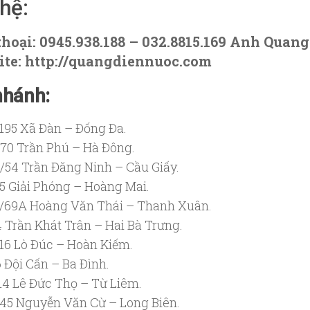
 hệ:
thoại: 0945.938.188 – 032.8815.169 Anh Quang
te: http://quangdiennuoc.com
nhánh:
195 Xã Đàn – Đống Đa.
70 Trần Phú – Hà Đông.
/54 Trần Đăng Ninh – Cầu Giấy.
5 Giải Phóng – Hoàng Mai.
/69A Hoàng Văn Thái – Thanh Xuân.
 Trần Khát Trân – Hai Bà Trưng.
16 Lò Đúc – Hoàn Kiếm.
 Đội Cấn – Ba Đình.
14 Lê Đức Thọ – Từ Liêm.
45 Nguyễn Văn Cừ – Long Biên.