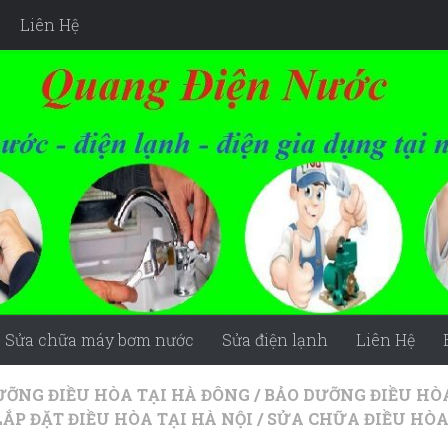
Liên Hệ
Sửa chữa máy bơm nước
Sửa điện lạnh
Liên Hệ
ƯỠNG ĐIỀU HÒA TẠI HÀ ĐÔNG
/
BẢO DƯỠNG ĐIỀU HÒ
LẮP ĐẶT ĐIỀU HÒA TẠI HÀ NỘI
/
SỬA CHỮA ĐIỀU HÒA