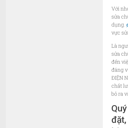
Nước
Với nh
sửa chữ
dụng.
vực sử
Là ngư
sửa ch
đến vi
đáng v
ĐIỆN N
chất l
bỏ ra v
Quý 
đặt,