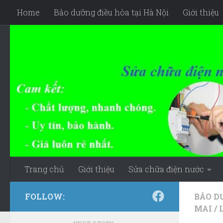
Home
Bảo dưỡng điều hòa tại Hà Nội
Giới thiệu
Skip to content
Trang chủ
Giới thiệu
Sửa chữa điện nước
FOLLOW:
BẢO D
MAI
/