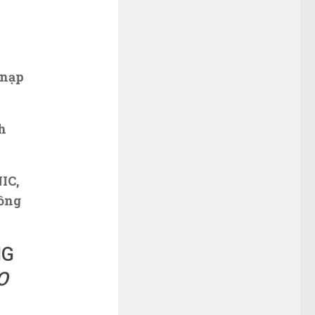
 nạp
h
IC,
ồng
NG
O