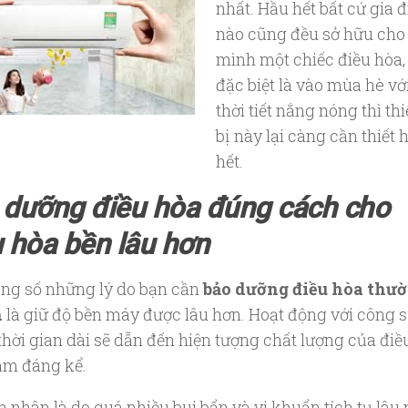
nhất. Hầu hết bất cứ gia 
nào cũng đều sở hữu cho
mình một chiếc điều hòa,
đặc biệt là vào mùa hè vớ
thời tiết nắng nóng thì thi
bị này lại càng cần thiết 
hết.
 dưỡng điều hòa đúng cách cho
 hòa bền lâu hơn
ong số những lý do bạn cần
bảo dưỡng điều hòa thư
n
là giữ độ bền máy được lâu hơn. Hoạt động với công 
thời gian dài sẽ dẫn đến hiện tượng chất lượng của điề
ảm đáng kể.
 nhân là do quá nhiều bui bẩn và vi khuẩn tích tụ lâu