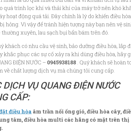
o quá trình lọc khí và thải khí của máy trở nên khó kh
áy hoạt động quá tải. Đây chính là lý do khiến điều hòa
bị hỏng. Vì vậy để tránh hiện tượng này bạn nên vệ si
ọc thường xuyên, lau sạch bụi bẩn bám trên đó.
ý khách có nhu cầu vệ sinh, bảo dưỡng điều hòa, lắp đ
y khắc phục các sự cố xảy ra khi dùng điều hòa, hãy g
UANG ĐIỆN NƯỚC –
0945938188
. Quý khách sẽ hoàn t
m về chất lượng dịch vụ mà chúng tôi cung cấp.
 DỊCH VỤ QUANG ĐIỆN NƯỚC
G CẤP:
đặt điều hòa
âm trần nối ống gió, điều hòa cây, đi
ung tâm, điều hòa multi các hãng có mặt trên thị
.