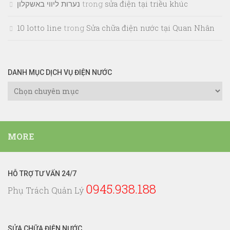
נערות ליווי באשקלון
trong
sửa điện tại triều khúc
10 lotto line
trong
Sửa chữa điện nước tại Quan Nhân
DANH MỤC DỊCH VỤ ĐIỆN NƯỚC
Danh
Mục
Dịch
Vụ
MORE
Điện
Nước
HỖ TRỢ TƯ VẤN 24/7
0945.938.188
Phụ Trách Quản Lý
SỬA CHỮA ĐIỆN NƯỚC