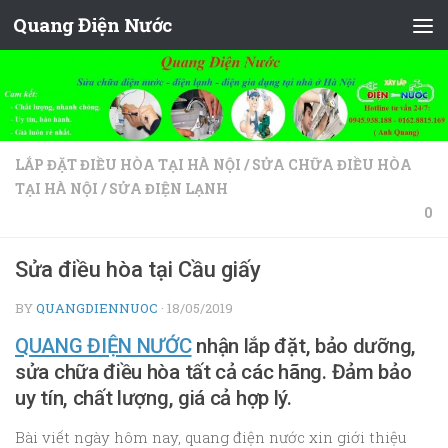
Quang Điện Nước
Skip to content
LẮP ĐẶT ĐIỀU HÒA TẠI HÀ NỘI
/
SỬA CHỮA ĐIỀU HÒA
TẠI HÀ NỘI
/
SỬA ĐIỆN LẠNH
0
Sửa điều hòa tại Cầu giấy
BY
QUANGDIENNUOC
·
18/05/2019
QUANG ĐIỆN NƯỚC
nhận lắp đặt, bảo dưỡng,
sửa chữa điều hòa tất cả các hãng. Đảm bảo
uy tín, chất lượng, giá cả hợp lý.
Bài viết ngày hôm nay, quang điện nước xin giới thiệu