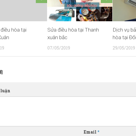
điều hòa tại
Sửa điều hòa tại Thanh
Dịch vụ b
Xuân
xuân bắc
hòa tại Đ
19
07/05/2019
29/05/2019
I
 luận
Email
*