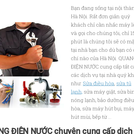
Bạn đang sống tại nội thà
Hà Nội. Rất đơn giản quý
khách chỉ cần nhấc máy l
và gọi cho chúng tôi, chỉ 1
phút là chúng tôi sẽ có mặ
tại nhà bạn cho dù bạn có 
chí nào của Hà Nội. QUA
ĐIỆN NƯỚC cung cấp tất c
các dịch vụ tại nhà quý k
như:
Sửa điều hòa
,
sửa tủ
lạnh,
sửa máy giặt, sửa bì
nóng lạnh, bảo dưỡng điề
hòa, sửa máy hút bụi, má
hút mùi, bếp từ …
G ĐIỆN NƯỚC chuyên cung cấp dịch