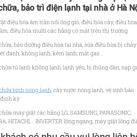
chữa, bảo trì điện lạnh tại nhà ở Hà Nộ
đặt điều hòa âm trần nối ống gió, điều hòa cây, điều hòa
âm, điều hòa multi các hãng có mặt trên thị trường.
chữa, bảo dưỡng điều hòa tại nhà, sửa điều hòa bị chảy
sét đánh, không lạnh, kém lạnh, mất gas…
chữa tủ lạnh không lạnh, lạnh yếu, bị thủng dàn, nạp g
 chữa bình nóng lạnh
, cây nước nóng lạnh, vệ sinh bảo
định kỳ.
 chữa máy giặt các hãng LG, SAMSUNG, PANASONIC,
A, HITACHI,… INVERTER lồng ngang, máy giặt lồng đ
khách có nhu cầu vui lòng liên h