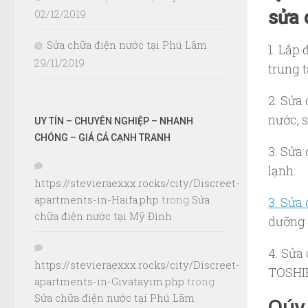
sửa 
02/12/2019
Sửa chữa điện nước tại Phú Lãm
1. Lắp 
29/11/2019
trung t
2. Sửa 
nước, 
UY TÍN – CHUYÊN NGHIỆP – NHANH
CHÓNG – GIÁ CẢ CẠNH TRANH
3. Sửa 
lạnh.
https://stevieraexxx.rocks/city/Discreet-
apartments-in-Haifa.php
trong
Sửa
3. Sửa
chữa điện nước tại Mỹ Đình
dưỡng 
4. Sửa
https://stevieraexxx.rocks/city/Discreet-
TOSHIB
apartments-in-Givatayim.php
trong
Sửa chữa điện nước tại Phú Lãm
Qúy 