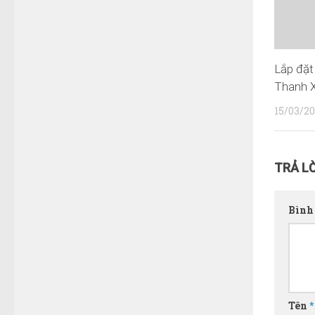
Lắp đặt 
Thanh 
15/03/20
TRẢ LỜ
Bình
Tên
*