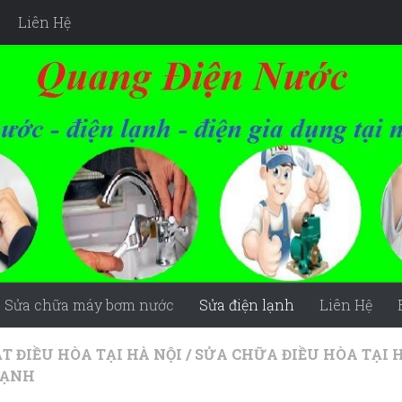
Liên Hệ
Sửa chữa máy bơm nước
Sửa điện lạnh
Liên Hệ
T ĐIỀU HÒA TẠI HÀ NỘI
/
SỬA CHỮA ĐIỀU HÒA TẠI 
LẠNH