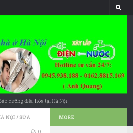
Bảo dưỡng điều hòa tại Hà Nội
HÀ NỘI
/
SỬA
MORE
0