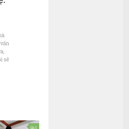
hà
 vấn
a,
i sẽ
0