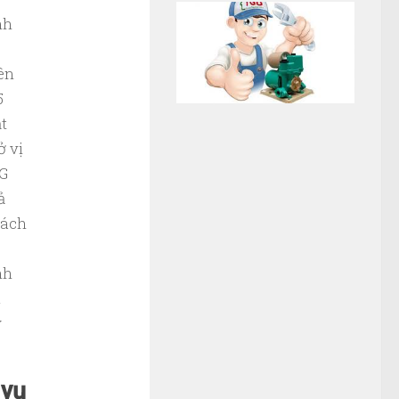
nh
ên
5
t
ở vị
NG
ả
hách
nh
u
y
 vụ