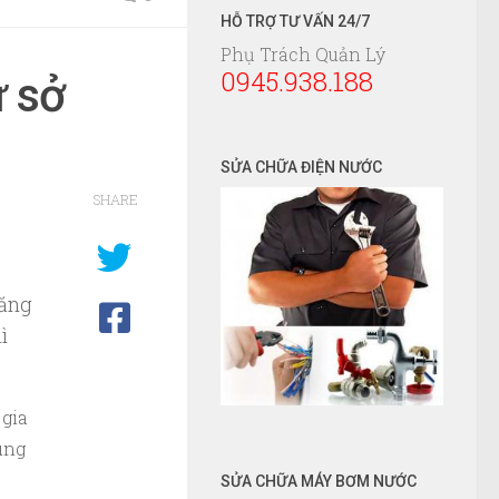
HỖ TRỢ TƯ VẤN 24/7
Phụ Trách Quản Lý
0945.938.188
ư sở
SỬA CHỮA ĐIỆN NƯỚC
SHARE
tăng
ì
 gia
úng
SỬA CHỮA MÁY BƠM NƯỚC