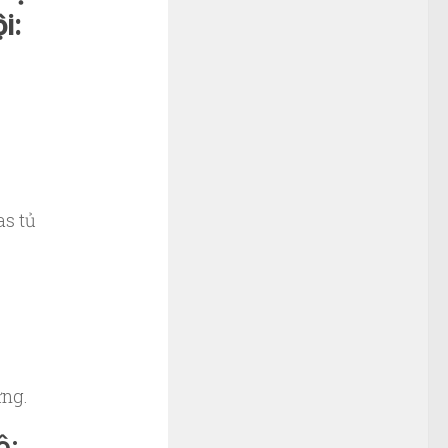
i:
as tủ
ứng.
ệ: