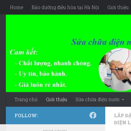
Home
Bảo dưỡng điều hòa tại Hà Nội
Giới thiệu
Skip to content
Trang chủ
Giới thiệu
Sửa chữa điện nước
FOLLOW:
LẮP ĐẶ
ĐIỆN 