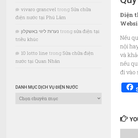
vivaro grancvel
trong
Sửa chữa
Điện t
điện nước tại Phú Lãm
Websi
נערות ליווי באשקלון
trong
sửa điện tại
Nếu qu
triều khúc
nội ha
10 lotto line
trong
Sửa chữa điện
và khảo
nước tại Quan Nhân
nếu qu
đi vào
DANH MỤC DỊCH VỤ ĐIỆN NƯỚC
Danh
Mục
Dịch
Vụ
YOU
Điện
Nước