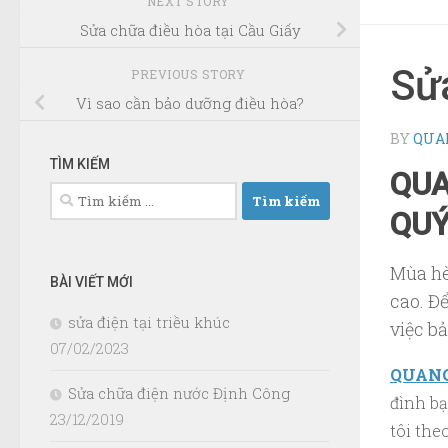
NEXT STORY
Sửa chữa điều hòa tại Cầu Giấy
Sửa
PREVIOUS STORY
Vì sao cần bảo dưỡng điều hòa?
BY
QUA
TÌM KIẾM
QUA
Tìm
QUÝ
kiếm
cho:
Mùa hè
BÀI VIẾT MỚI
cao. Để
sửa điện tại triều khúc
việc bả
07/02/2023
QUANG
Sửa chữa điện nước Định Công
đình bạ
23/12/2019
tôi the