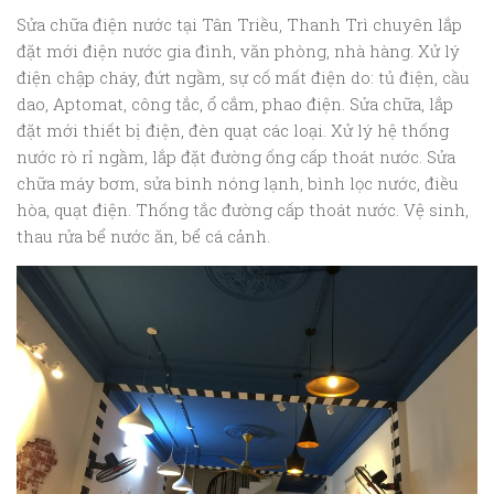
Sửa chữa điện nước tại Tân Triều, Thanh Trì chuyên lắp
đặt mới điện nước gia đình, văn phòng, nhà hàng. Xử lý
điện chập cháy, đứt ngầm, sự cố mất điện do: tủ điện, cầu
dao, Aptomat, công tắc, ổ cắm, phao điện. Sửa chữa, lắp
đặt mới thiết bị điện, đèn quạt các loại. Xử lý hệ thống
nước rò rỉ ngầm, lắp đặt đường ống cấp thoát nước. Sửa
chữa máy bơm, sửa bình nóng lạnh, bình lọc nước, điều
hòa, quạt điện. Thống tắc đường cấp thoát nước. Vệ sinh,
thau rửa bể nước ăn, bể cá cảnh.