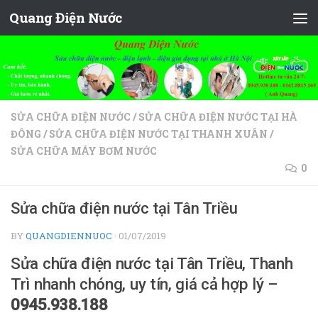
Quang Điện Nước
Skip to content
SỬA CHỮA ĐIỆN NƯỚC
/
SỬA CHỮA ĐIỆN NƯỚC TẠI HÀ
ĐÔNG
/
SỬA CHỮA ĐIỆN NƯỚC TẠI THANH XUÂN
/
SỬA CHỮA MÁY BƠM NƯỚC
0
Sửa chữa điện nước tại Tân Triều
BY
QUANGDIENNUOC
·
01/07/2019
Sửa chữa điện nước tại Tân Triều, Thanh
Trì nhanh chóng, uy tín, giá cả hợp lý –
0945.938.188