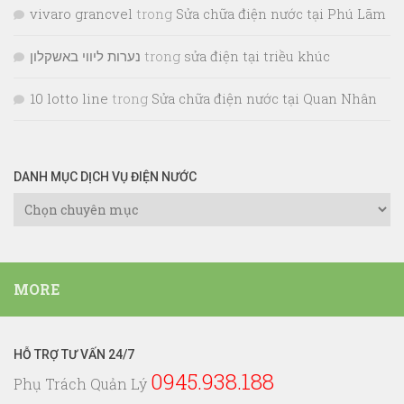
vivaro grancvel
trong
Sửa chữa điện nước tại Phú Lãm
נערות ליווי באשקלון
trong
sửa điện tại triều khúc
10 lotto line
trong
Sửa chữa điện nước tại Quan Nhân
DANH MỤC DỊCH VỤ ĐIỆN NƯỚC
Danh
Mục
Dịch
Vụ
MORE
Điện
Nước
HỖ TRỢ TƯ VẤN 24/7
0945.938.188
Phụ Trách Quản Lý