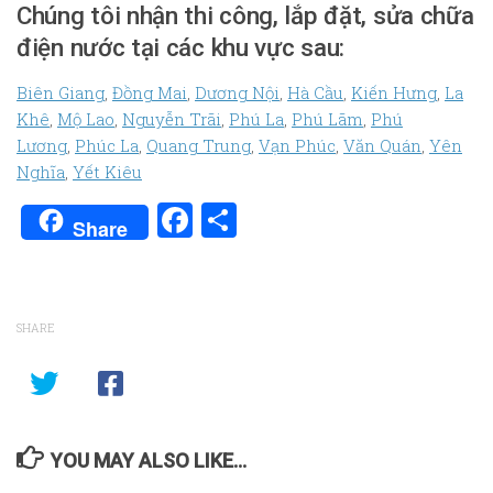
Chúng tôi nhận thi công, lắp đặt, sửa chữa
điện nước tại các khu vực sau:
Biên Giang
,
Đồng Mai
,
Dương Nội
,
Hà Cầu
,
Kiến Hưng
,
La
Khê
,
Mộ Lao
,
Nguyễn Trãi
,
Phú La
,
Phú Lãm
,
Phú
Lương
,
Phúc La
,
Quang Trung
,
Vạn Phúc
,
Văn Quán
,
Yên
Nghĩa
,
Yết Kiêu
Facebook
Share
Share
SHARE
YOU MAY ALSO LIKE...