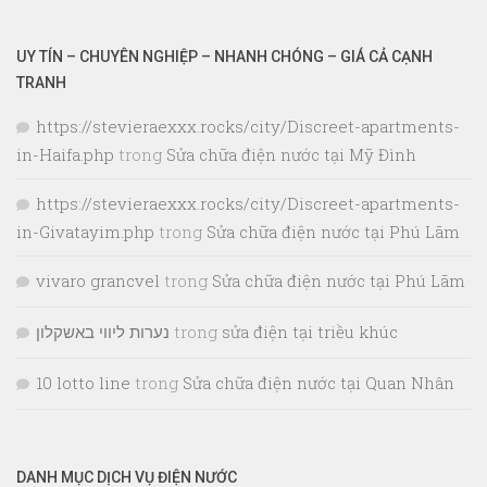
UY TÍN – CHUYÊN NGHIỆP – NHANH CHÓNG – GIÁ CẢ CẠNH
TRANH
https://stevieraexxx.rocks/city/Discreet-apartments-
in-Haifa.php
trong
Sửa chữa điện nước tại Mỹ Đình
https://stevieraexxx.rocks/city/Discreet-apartments-
in-Givatayim.php
trong
Sửa chữa điện nước tại Phú Lãm
vivaro grancvel
trong
Sửa chữa điện nước tại Phú Lãm
נערות ליווי באשקלון
trong
sửa điện tại triều khúc
10 lotto line
trong
Sửa chữa điện nước tại Quan Nhân
DANH MỤC DỊCH VỤ ĐIỆN NƯỚC