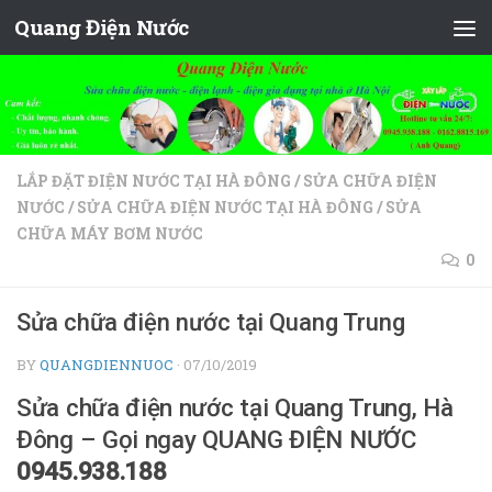
Quang Điện Nước
Skip to content
LẮP ĐẶT ĐIỆN NƯỚC TẠI HÀ ĐÔNG
/
SỬA CHỮA ĐIỆN
NƯỚC
/
SỬA CHỮA ĐIỆN NƯỚC TẠI HÀ ĐÔNG
/
SỬA
CHỮA MÁY BƠM NƯỚC
0
Sửa chữa điện nước tại Quang Trung
BY
QUANGDIENNUOC
·
07/10/2019
Sửa chữa điện nước tại Quang Trung, Hà
Đông – Gọi ngay QUANG ĐIỆN NƯỚC
0945.938.188