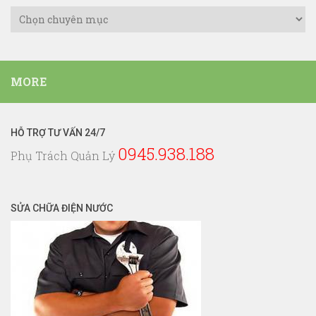
Danh
Mục
Dịch
Vụ
MORE
Điện
Nước
HỖ TRỢ TƯ VẤN 24/7
0945.938.188
Phụ Trách Quản Lý
SỬA CHỮA ĐIỆN NƯỚC