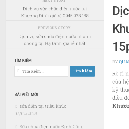
NEXT STORY
Dịc
Dịch vụ sửa chữa điện nước tại
Khương Đình giá rẻ 0945.938.188
Khư
PREVIOUS STORY
Dịch vụ sửa chữa điện nước nhanh
15
chóng tại Hạ Đình giá rẻ nhất
TÌM KIẾM
BY
QUA
Tìm
Rò rỉ 
kiếm
của hệ
cho:
kỹ thu
BÀI VIẾT MỚI
điều đ
Khươn
sửa điện tại triều khúc
07/02/2023
Sửa chữa điện nước Định Công