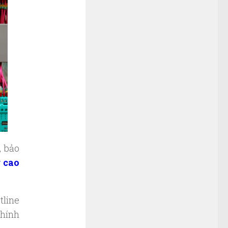
, bảo
 cao
tline
chính