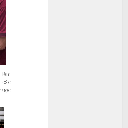
ghiệm
;
các
 được