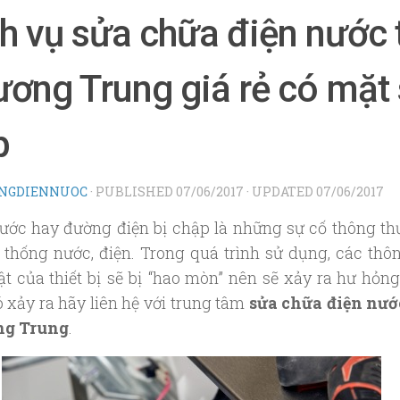
h vụ sửa chữa điện nước 
ơng Trung giá rẻ có mặt
p
NGDIENNUOC
· PUBLISHED
07/06/2017
· UPDATED
07/06/2017
nước hay đường điện bị chập là những sự cố thông t
 thống nước, điện. Trong quá trình sử dụng, các thô
ật của thiết bị sẽ bị “hao mòn” nên sẽ xảy ra hư hỏng
ó xảy ra hãy liên hệ với trung tâm
sửa chữa điện nướ
g Trung
.