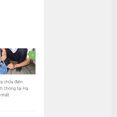
0
ửa chữa điện
h chóng tại Hạ
 nhất