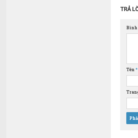
TRẢ LỜ
Bình
Tên
*
Tran