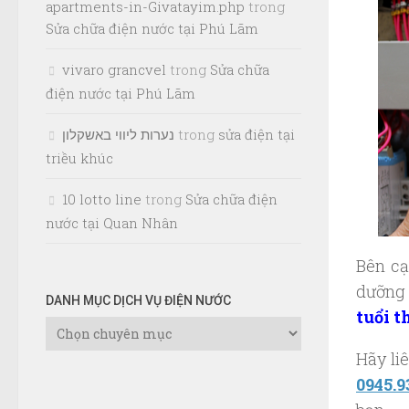
apartments-in-Givatayim.php
trong
Sửa chữa điện nước tại Phú Lãm
vivaro grancvel
trong
Sửa chữa
điện nước tại Phú Lãm
נערות ליווי באשקלון
trong
sửa điện tại
triều khúc
10 lotto line
trong
Sửa chữa điện
nước tại Quan Nhân
Bên cạ
dưỡng 
DANH MỤC DỊCH VỤ ĐIỆN NƯỚC
tuổi t
Danh
Mục
Hãy li
Dịch
0945.9
Vụ