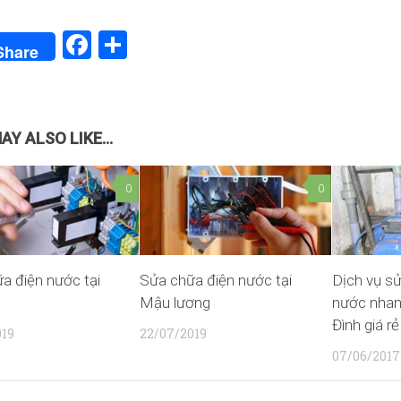
Facebook
Share
Share
AY ALSO LIKE...
0
0
a điện nước tại
Sửa chữa điện nước tại
Dịch vụ s
Mậu lương
nước nhan
Đình giá rẻ
019
22/07/2019
07/06/2017