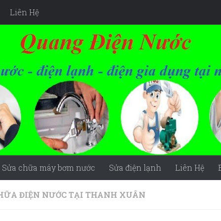
Liên Hệ
Sửa chữa máy bơm nước
Sửa điện lạnh
Liên Hệ
HỮA ĐIỆN NƯỚC TẠI THANH XUÂN