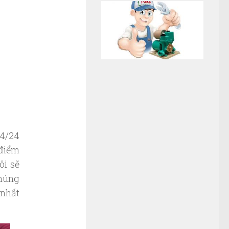
4/24
 điểm
ôi sẽ
Chúng
 nhất