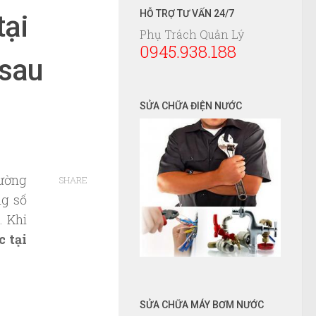
HỖ TRỢ TƯ VẤN 24/7
tại
Phụ Trách Quản Lý
0945.938.188
 sau
SỬA CHỮA ĐIỆN NƯỚC
hường
SHARE
ng số
. Khi
c tại
SỬA CHỮA MÁY BƠM NƯỚC