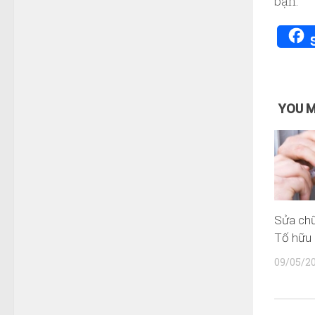
bạn.
Điện
Nước
YOU M
Sửa chữ
Tố hữu
09/05/2