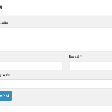
I
 luận
Email
*
g web