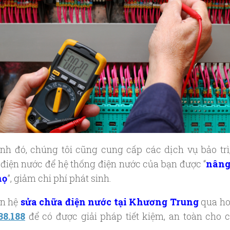
nh đó, chúng tôi cũng cung cấp các dịch vụ bảo trì
điện nước để hệ thống điện nước của bạn được “
nâng
họ
”, giảm chi phí phát sinh.
ên hệ
sửa chữa điện nước tại Khương Trung
qua ho
38.188
để có được giải pháp tiết kiệm, an toàn cho 