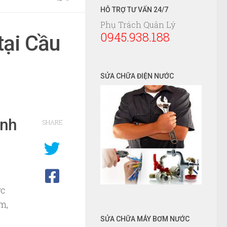
HỖ TRỢ TƯ VẤN 24/7
Phụ Trách Quản Lý
0945.938.188
tại Cầu
SỬA CHỮA ĐIỆN NƯỚC
anh
SHARE
ớc
m,
SỬA CHỮA MÁY BƠM NƯỚC