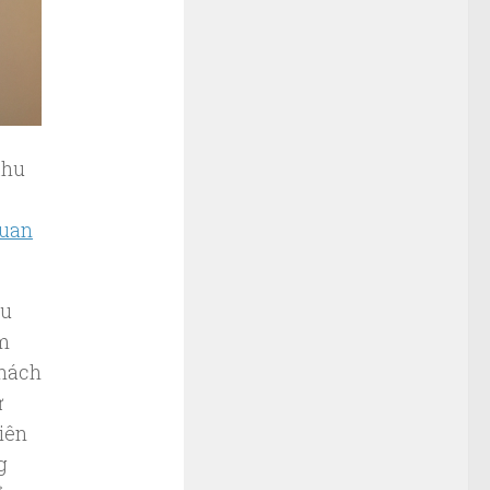
khu
uan
êu
ăm
khách
ử
iên
g