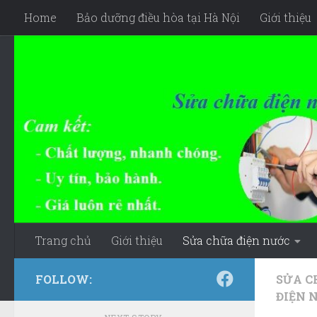
Home
Bảo dưỡng điều hòa tại Hà Nội
Giới thiệu
Skip to content
Trang chủ
Giới thiệu
Sửa chữa điện nước
FOLLOW:
SỬA C
ĐIỆN 