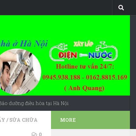
Bảo dưỡng điều hòa tại Hà Nội
ẤY
/
SỬA CHỮA
MORE
0