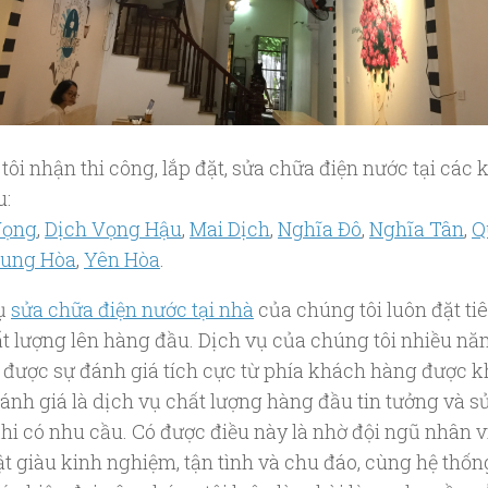
ôi nhận thi công, lắp đặt, sửa chữa điện nước tại các 
u:
Vọng
,
Dịch Vọng Hậu
,
Mai Dịch
,
Nghĩa Đô
,
Nghĩa Tân
,
Q
rung Hòa
,
Yên Hòa
.
vụ
sửa chữa điện nước tại nhà
của chúng tôi luôn đặt ti
ất lượng lên hàng đầu. Dịch vụ của chúng tôi nhiều n
 được sự đánh giá tích cực từ phía khách hàng được 
ánh giá là dịch vụ chất lượng hàng đầu tin tưởng và s
hi có nhu cầu. Có được điều này là nhờ đội ngũ nhân v
ật giàu kinh nghiệm, tận tình và chu đáo, cùng hệ thốn