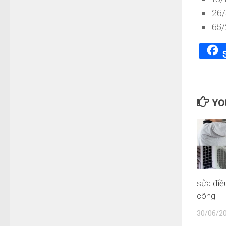
26/
65/
YOU
sửa điề
công
30/06/2