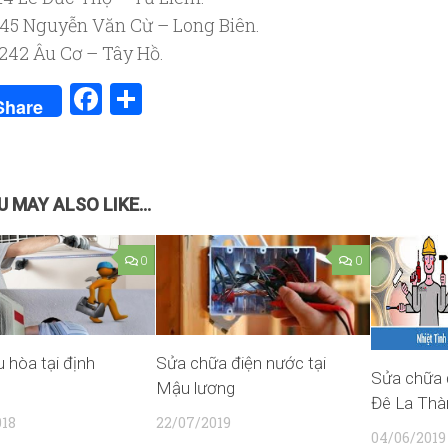
45 Nguyễn Văn Cừ – Long Biên.
242 Âu Cơ – Tây Hồ.
Facebook
Share
Share
 MAY ALSO LIKE...
0
0
u hòa tại định
Sửa chữa điện nước tại
Sửa chữa 
Mậu lương
Đê La Thà
018
22/07/2019
04/06/2019