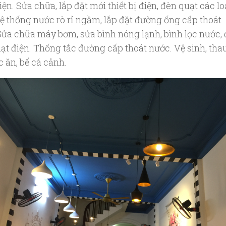
ện. Sửa chữa, lắp đặt mới thiết bị điện, đèn quạt các lo
hệ thống nước rò rỉ ngầm, lắp đặt đường ống cấp thoát
Sửa chữa máy bơm, sửa bình nóng lạnh, bình lọc nước, 
uạt điện. Thống tắc đường cấp thoát nước. Vệ sinh, tha
 ăn, bể cá cảnh.