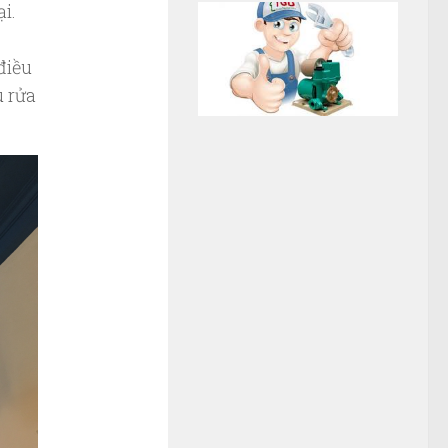
ại.
điều
u rửa