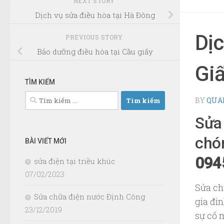
NEXT STORY
Dịch vụ sửa điều hòa tại Hà Đông
Dịc
PREVIOUS STORY
Bảo dưỡng điều hòa tại Cầu giấy
Gi
TÌM KIẾM
Tìm
BY
QUA
kiếm
Sửa
cho:
chón
BÀI VIẾT MỚI
094
sửa điện tại triều khúc
07/02/2023
Sửa ch
Sửa chữa điện nước Định Công
gia đì
23/12/2019
sự cố m