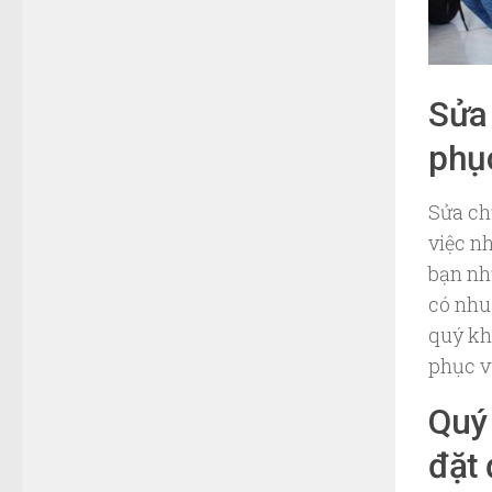
Sửa 
phục
Sửa ch
việc n
bạn nh
có nhu
quý kh
phục vụ
Quý 
đặt 