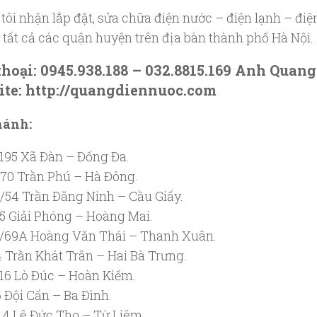
tôi nhận lắp đặt, sửa chữa điện nước – điện lạnh – điệ
 tất cả các quận huyện trên địa bàn thành phố Hà Nội.
thoại: 0945.938.188 – 032.8815.169 Anh Quang
te: http://quangdiennuoc.com
hánh:
195 Xã Đàn – Đống Đa.
70 Trần Phú – Hà Đông.
/54 Trần Đăng Ninh – Cầu Giấy.
5 Giải Phóng – Hoàng Mai.
/69A Hoàng Văn Thái – Thanh Xuân.
 Trần Khát Trân – Hai Bà Trưng.
16 Lò Đúc – Hoàn Kiếm.
 Đội Cấn – Ba Đình.
14 Lê Đức Thọ – Từ Liêm.