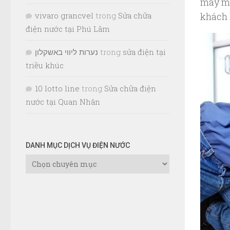
máy mó
khách 
vivaro grancvel
trong
Sửa chữa
điện nước tại Phú Lãm
נערות ליווי באשקלון
trong
sửa điện tại
triều khúc
10 lotto line
trong
Sửa chữa điện
nước tại Quan Nhân
DANH MỤC DỊCH VỤ ĐIỆN NƯỚC
Danh
Mục
Dịch
Vụ
Điện
Nước