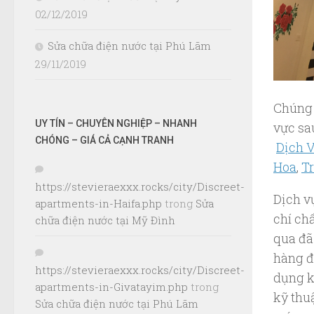
02/12/2019
Sửa chữa điện nước tại Phú Lãm
29/11/2019
Chúng t
UY TÍN – CHUYÊN NGHIỆP – NHANH
vực sa
CHÓNG – GIÁ CẢ CẠNH TRANH
Dịch 
Hoa
,
T
https://stevieraexxx.rocks/city/Discreet-
Dịch 
apartments-in-Haifa.php
trong
Sửa
chí ch
chữa điện nước tại Mỹ Đình
qua đã
hàng đ
https://stevieraexxx.rocks/city/Discreet-
dụng k
apartments-in-Givatayim.php
trong
kỹ thu
Sửa chữa điện nước tại Phú Lãm