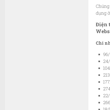
Chúng 
dụng ở
Điện 
Websi
Chi n
96/
24/
104
213
177
274
22/
266
18/