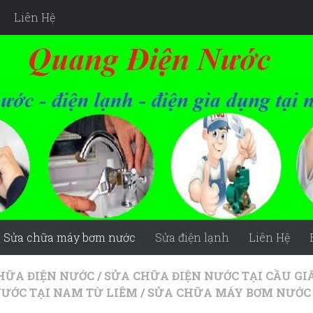
Liên Hệ
Sửa chữa máy bơm nước
Sửa điện lạnh
Liên Hệ
HỮA ĐIỆN NƯỚC
/
SỬA CHỮA ĐIỆN NƯỚC TẠI CẦU GI
NƯỚC TẠI NAM TỪ LIÊM
/
SỬA CHỮA MÁY BƠM NƯỚC