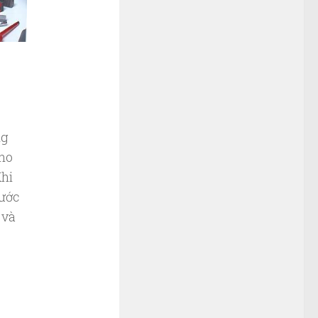
ng
cho
Khi
nước
 và