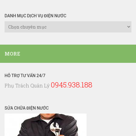
DANH MỤC DỊCH VỤ ĐIỆN NƯỚC
Danh
Mục
Dịch
Vụ
MORE
Điện
Nước
HỖ TRỢ TƯ VẤN 24/7
0945.938.188
Phụ Trách Quản Lý
SỬA CHỮA ĐIỆN NƯỚC