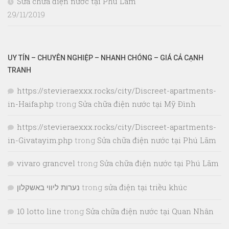
Sửa chữa điện nước tại Phú Lãm
29/11/2019
UY TÍN – CHUYÊN NGHIỆP – NHANH CHÓNG – GIÁ CẢ CẠNH
TRANH
https://stevieraexxx.rocks/city/Discreet-apartments-
in-Haifa.php
trong
Sửa chữa điện nước tại Mỹ Đình
https://stevieraexxx.rocks/city/Discreet-apartments-
in-Givatayim.php
trong
Sửa chữa điện nước tại Phú Lãm
vivaro grancvel
trong
Sửa chữa điện nước tại Phú Lãm
נערות ליווי באשקלון
trong
sửa điện tại triều khúc
10 lotto line
trong
Sửa chữa điện nước tại Quan Nhân