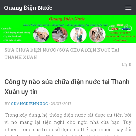
Quang Điện Nước
Skip to content
SỬA CHỮA ĐIỆN NƯỚC
/
SỬA CHỮA ĐIỆN NƯỚC TẠI
THANH XUÂN
0
Công ty nào sửa chữa điện nước tại Thanh
Xuân uy tín
BY
QUANGDIENNUOC
·
29/07/2017
Trong xây dựng, hệ thống điện nước rất được ưu tiên bởi
vì nó mang lại tiện nghi cho ngôi nhà của bạn. Tuy
nhiên trong quá trình sử dụng có thể bạn muốn thay đổi