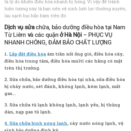
là lý do khiến điều hòa nhanh bị hỏng. Vì vậy để tránh
hiện tượng này là bạn nên vệ sinh lưới lọc thường xuyên,
lau sạch bụi bẩn bám trên đó.
Dịch vụ sửa
chữa, bảo dưỡng điều hòa tại Nam
Từ Liêm
v
à các quận
ở Hà Nội
– PHỤC VỤ
NHANH CHÓNG, ĐẢM BẢO CHẤT LƯỢNG
1.
Lắp đặt điều hòa
âm trần nối ống gió, điều hòa cây,
điều hòa trung tâm, điều hòa multi các hãng có mặt
trên thị trường.
2. Sửa chữa, bảo dưỡng điều hòa tại nhà, sửa điều hòa
bị chảy nước, sét đánh, không lạnh, kém lạnh, mất
gas…
3. Sửa chữa tủ lạnh không lạnh, lạnh yếu, bị thủng
dàn, nạp gas tủ lạnh.
4
. Sửa chữa bình nóng lạnh
, cây nước nóng lạnh, vệ
sinh bảo dưỡng định kỳ
.