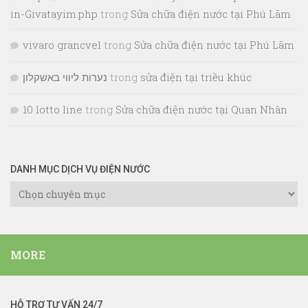
in-Givatayim.php
trong
Sửa chữa điện nước tại Phú Lãm
vivaro grancvel
trong
Sửa chữa điện nước tại Phú Lãm
נערות ליווי באשקלון
trong
sửa điện tại triều khúc
10 lotto line
trong
Sửa chữa điện nước tại Quan Nhân
DANH MỤC DỊCH VỤ ĐIỆN NƯỚC
Danh
Mục
Dịch
Vụ
MORE
Điện
Nước
HỖ TRỢ TƯ VẤN 24/7