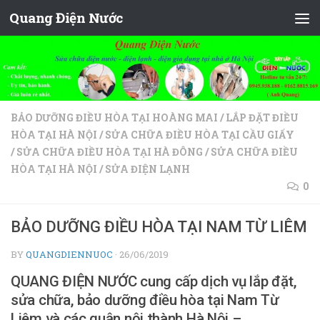
Quang Điện Nước
Skip to content
BẢO DƯỠNG ĐIỀU HÒA TẠI HOÀNG MAI
/
LẮP ĐẶT ĐIỀU
HÒA TẠI HÀ NỘI
/
SỬA CHỮA ĐIỀU HÒA TẠI CẦU GIẤY
/
SỬA CHỮA ĐIỀU HÒA TẠI HÀ ĐÔNG
/
SỬA CHỮA ĐIỀU
HÒA TẠI HÀ NỘI
/
SỬA ĐIỆN LẠNH
0
BẢO DƯỠNG ĐIỀU HÒA TẠI NAM TỪ LIÊM
BY
QUANGDIENNUOC
·
26/06/2019
QUANG ĐIỆN NƯỚC cung cấp dịch vụ lắp đặt,
sửa chữa, bảo dưỡng điều hòa tại Nam Từ
Liêm và các quận nội thành Hà Nội –