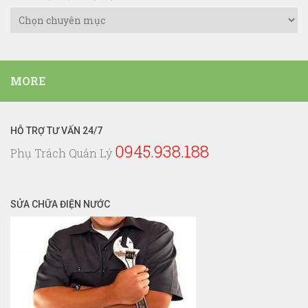
Danh
Mục
Dịch
Vụ
MORE
Điện
Nước
HỖ TRỢ TƯ VẤN 24/7
0945.938.188
Phụ Trách Quản Lý
SỬA CHỮA ĐIỆN NƯỚC