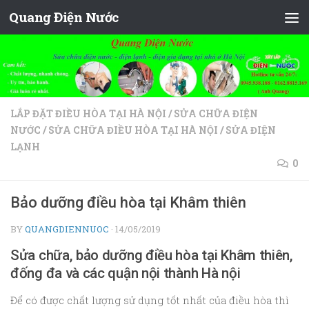
Quang Điện Nước
Skip to content
LẮP ĐẶT ĐIỀU HÒA TẠI HÀ NỘI
/
SỬA CHỮA ĐIỆN
NƯỚC
/
SỬA CHỮA ĐIỀU HÒA TẠI HÀ NỘI
/
SỬA ĐIỆN
LẠNH
0
Bảo dưỡng điều hòa tại Khâm thiên
BY
QUANGDIENNUOC
·
14/05/2019
Sửa chữa, bảo dưỡng điều hòa tại Khâm thiên,
đống đa và các quận nội thành Hà nội
Để có được chất lượng sử dụng tốt nhất của điều hòa thì