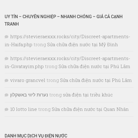
UY TÍN – CHUYÊN NGHIỆP – NHANH CHÓNG – GIÁ CẢ CẠNH
TRANH
https://stevieraexxx.rocks/city/Discreet-apartments-
in-Haifa.php
trong
Sửa chữa điện nước tại Mỹ Đình
https://stevieraexxx.rocks/city/Discreet-apartments-
in-Givatayim.php
trong
Sửa chữa điện nước tại Phú Lãm
vivaro grancvel
trong
Sửa chữa điện nước tại Phú Lãm
נערות ליווי באשקלון
trong
sửa điện tại triều khúc
10 lotto line
trong
Sửa chữa điện nước tại Quan Nhân
DANH MỤC DỊCH VỤ ĐIỆN NƯỚC