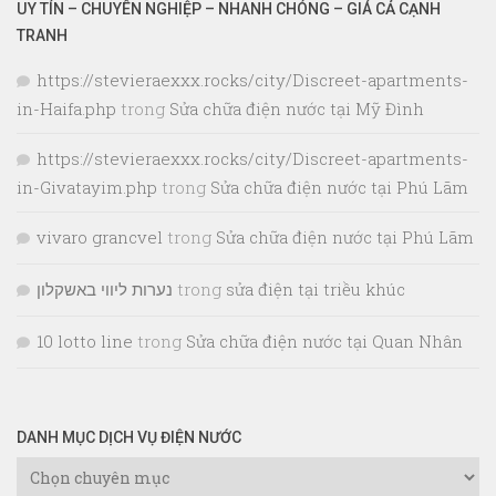
UY TÍN – CHUYÊN NGHIỆP – NHANH CHÓNG – GIÁ CẢ CẠNH
TRANH
https://stevieraexxx.rocks/city/Discreet-apartments-
in-Haifa.php
trong
Sửa chữa điện nước tại Mỹ Đình
https://stevieraexxx.rocks/city/Discreet-apartments-
in-Givatayim.php
trong
Sửa chữa điện nước tại Phú Lãm
vivaro grancvel
trong
Sửa chữa điện nước tại Phú Lãm
נערות ליווי באשקלון
trong
sửa điện tại triều khúc
10 lotto line
trong
Sửa chữa điện nước tại Quan Nhân
DANH MỤC DỊCH VỤ ĐIỆN NƯỚC
Danh