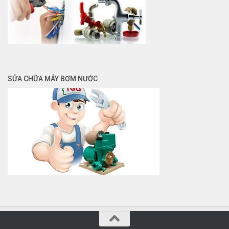
SỬA CHỮA MÁY BƠM NƯỚC