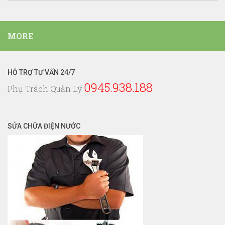
Mục
Dịch
Vụ
MORE
Điện
Nước
HỖ TRỢ TƯ VẤN 24/7
0945.938.188
Phụ Trách Quản Lý
SỬA CHỮA ĐIỆN NƯỚC