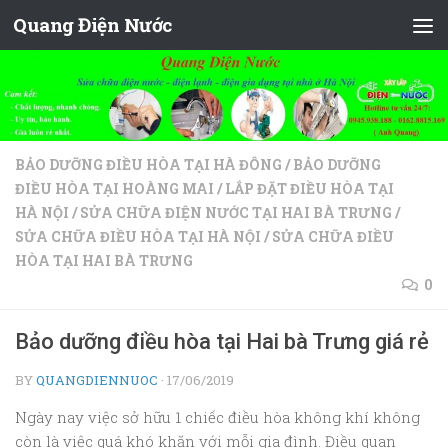
Quang Điện Nước
Skip to content
BẢO DƯỠNG ĐIỀU HÒA TẠI HÀ ĐÔNG
/
BẢO DƯỠNG
ĐIỀU HÒA TẠI HOÀNG MAI
/
LẮP ĐẶT ĐIỀU HÒA TẠI
HÀ NỘI
/
SỬA CHỮA ĐIỆN NƯỚC TẠI HAI BÀ TRƯNG
/
SỬA CHỮA ĐIỀU HÒA TẠI HÀ NỘI
/
SỬA CHỮA ĐIỀU
HÒA TẠI HAI BÀ TRƯNG
0
Bảo dưỡng điều hòa tại Hai bà Trưng giá rẻ
BY
QUANGDIENNUOC
·
17/06/2019
Ngày nay việc sở hữu 1 chiếc điều hòa không khí không
còn là việc quá khó khăn với mỗi gia đình. Điều quan