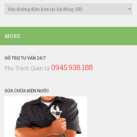
Danh
Mục
Dịch
Vụ
MORE
Điện
Nước
HỖ TRỢ TƯ VẤN 24/7
0945.938.188
Phụ Trách Quản Lý
SỬA CHỮA ĐIỆN NƯỚC