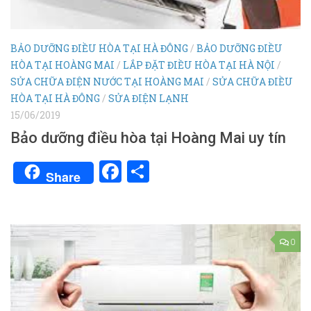
BẢO DƯỠNG ĐIỀU HÒA TẠI HÀ ĐÔNG
/
BẢO DƯỠNG ĐIỀU
HÒA TẠI HOÀNG MAI
/
LẮP ĐẶT ĐIỀU HÒA TẠI HÀ NỘI
/
SỬA CHỮA ĐIỆN NƯỚC TẠI HOÀNG MAI
/
SỬA CHỮA ĐIỀU
HÒA TẠI HÀ ĐÔNG
/
SỬA ĐIỆN LẠNH
15/06/2019
Bảo dưỡng điều hòa tại Hoàng Mai uy tín
Facebook
Share
Share
0