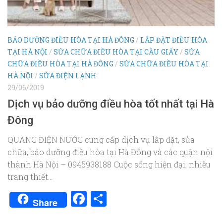
BẢO DƯỠNG ĐIỀU HÒA TẠI HÀ ĐÔNG
/
LẮP ĐẶT ĐIỀU HÒA
TẠI HÀ NỘI
/
SỬA CHỮA ĐIỀU HÒA TẠI CẦU GIẤY
/
SỬA
CHỮA ĐIỀU HÒA TẠI HÀ ĐÔNG
/
SỬA CHỮA ĐIỀU HÒA TẠI
HÀ NỘI
/
SỬA ĐIỆN LẠNH
29/06/2019
Dịch vụ bảo dưỡng điều hòa tốt nhất tại Hà
Đông
QUANG ĐIỆN NƯỚC cung cấp dịch vụ lắp đặt, sửa
chữa, bảo dưỡng điều hòa tại Hà Đông và các quận nội
thành Hà Nội – 0945938188 Cuộc sống hiện đại, nhiều
trang thiết...
Facebook
Share
Share