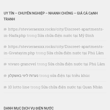
UY TÍN – CHUYÊN NGHIỆP – NHANH CHÓNG – GIÁ CẢ CẠNH
TRANH
https://stevieraexxx.rocks/city/Discreet-apartments-
in-Haifa.php
trong
Sửa chữa điện nước tại Mỹ Đình
https://stevieraexxx.rocks/city/Discreet-apartments-
in-Givatayim.php
trong
Sửa chữa điện nước tại Phú Lãm
vivaro grancvel
trong
Sửa chữa điện nước tại Phú Lãm
נערות ליווי באשקלון
trong
sửa điện tại triều khúc
10 lotto line
trong
Sửa chữa điện nước tại Quan Nhân
DANH MỤC DỊCH VỤ ĐIỆN NƯỚC