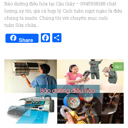
Bảo dưỡng điều hòa tại Cầu Giấy – 0945938188 chất
lượng, uy tín, giá cả hợp lý. Cuối tuần ngọt ngào là điều
chúng ta muốn. Chúng tôi với chuyên mục cuối
tuần Sửa chữa,...
Facebook
Share
Share
0