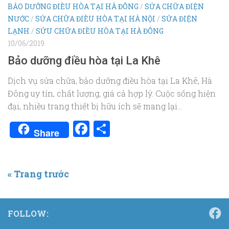
BẢO DƯỠNG ĐIỀU HÒA TẠI HÀ ĐÔNG
/
SỬA CHỮA ĐIỆN
NƯỚC
/
SỬA CHỮA ĐIỀU HÒA TẠI HÀ NỘI
/
SỬA ĐIỆN
LẠNH
/
SỬU CHỮA ĐIỀU HÒA TẠI HÀ ĐÔNG
10/06/2019
Bảo dưỡng điều hòa tại La Khê
Dịch vụ sửa chữa, bảo dưỡng điều hòa tại La Khê, Hà
Đông uy tín, chất lượng, giá cả hợp lý. Cuộc sống hiện
đại, nhiều trang thiết bị hữu ích sẽ mang lại...
Facebook
Share
Share
« Trang trước
FOLLOW: