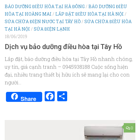
BẢO DƯỠNG ĐIỀU HÒA TẠI HÀ ĐÔNG
/
BẢO DƯỠNG ĐIỀU
HÒA TẠI HOÀNG MAI
/
LẮP ĐẶT ĐIỀU HÒA TẠI HÀ NỘI
/
SỬA CHỮA ĐIỆN NƯỚC TẠI TÂY HỒ
/
SỬA CHỮA ĐIỀU HÒA
TẠI HÀ NỘI
/
SỬA ĐIỆN LẠNH
18/06/2019
Dịch vụ bảo dưỡng điều hòa tại Tây Hồ
Lắp đặt, bảo dưỡng điều hòa tại Tây Hồ nhanh chóng,
uy tín, giá cạnh tranh – 0945938188 Cuộc sống hiện
đại, nhiều trang thiết bị hữu ích sẽ mang lại cho con
người...
Facebook
Share
Share
0