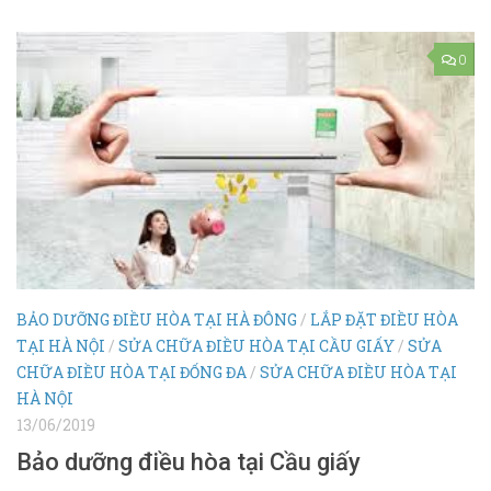
0
BẢO DƯỠNG ĐIỀU HÒA TẠI HÀ ĐÔNG
/
LẮP ĐẶT ĐIỀU HÒA
TẠI HÀ NỘI
/
SỬA CHỮA ĐIỀU HÒA TẠI CẦU GIẤY
/
SỬA
CHỮA ĐIỀU HÒA TẠI ĐỐNG ĐA
/
SỬA CHỮA ĐIỀU HÒA TẠI
HÀ NỘI
13/06/2019
Bảo dưỡng điều hòa tại Cầu giấy