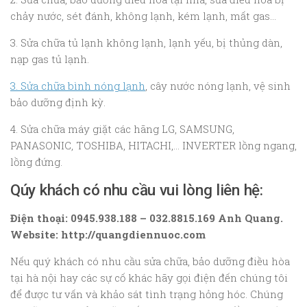
chảy nước, sét đánh, không lạnh, kém lạnh, mất gas…
3. Sửa chữa tủ lạnh không lạnh, lạnh yếu, bị thủng dàn,
nạp gas tủ lạnh.
3. Sửa chữa bình nóng lạnh
, cây nước nóng lạnh, vệ sinh
bảo dưỡng định kỳ.
4. Sửa chữa máy giặt các hãng LG, SAMSUNG,
PANASONIC, TOSHIBA, HITACHI,… INVERTER lồng ngang,
lồng đứng.
Qúy khách có nhu cầu vui lòng liên hệ:
Điện thoại: 0945.938.188 – 032.8815.169 Anh Quang.
Website: http://quangdiennuoc.com
Nếu quý khách có nhu cầu sửa chữa, bảo dưỡng điều hòa
tại hà nội hay các sự cố khác hãy gọi điện đến chúng tôi
để được tư vấn và khảo sát tình trạng hỏng hóc. Chúng