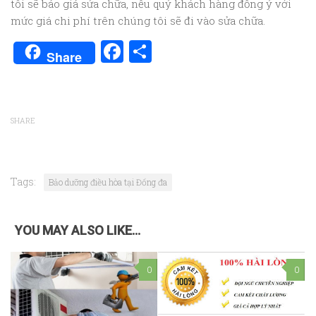
tôi sẽ báo giá sửa chữa, nếu quý khách hàng đồng ý với
mức giá chi phí trên chúng tôi sẽ đi vào sửa chữa.
Facebook
Share
Share
SHARE
Tags:
Bảo dưỡng điều hòa tại Đống đa
YOU MAY ALSO LIKE...
0
0