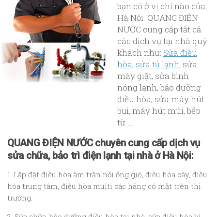
bạn có ở vị chí nào của
Hà Nội. QUANG ĐIỆN
NƯỚC cung cấp tất cả
các dịch vụ tại nhà quý
khách như:
Sửa điều
hòa
,
sửa tủ lạnh,
sửa
máy giặt, sửa bình
nóng lạnh, bảo dưỡng
điều hòa, sửa máy hút
bụi, máy hút mùi, bếp
từ …
QUANG ĐIỆN NƯỚC chuyên cung cấp dịch vụ
sửa chữa, bảo trì điện lạnh tại nhà ở Hà Nội:
1. Lắp đặt điều hòa âm trần nối ống gió, điều hòa cây, điều
hòa trung tâm, điều hòa multi các hãng có mặt trên thị
trường.
2. Sửa chữa, bảo dưỡng điều hòa tại nhà, sửa điều hòa bị