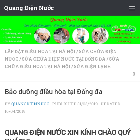
Quang Điện Nước
Skip to content
LẮP ĐẶT ĐIỀU HÒA TẠI HÀ NỘI
/
SỬA CHỮA ĐIỆN
NƯỚC
/
SỬA CHỮA ĐIỆN NƯỚC TẠI ĐỐNG ĐA
/
SỬA
CHỮA ĐIỀU HÒA TẠI HÀ NỘI
/
SỬA ĐIỆN LẠNH
0
Bảo dưỡng điều hòa tại Đống đa
BY
QUANGDIENNUOC
· PUBLISHED
31/03/2019
· UPDATED
16/04/2019
QUANG ĐIỆN NƯỚC XIN KÍNH CHÀO QUÝ