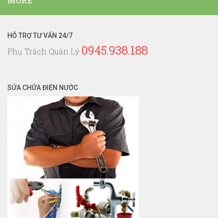
MORE
Điện
Nước
HỖ TRỢ TƯ VẤN 24/7
0945.938.188
Phụ Trách Quản Lý
SỬA CHỮA ĐIỆN NƯỚC